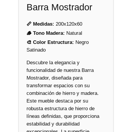
n
Barra Mostrador
t
i
d
📏 Medidas:
200x120x60
a
🪵 Tono Madera:
Natural
d
🎨 Color Estructura:
Negro
Satinado
Descubre la elegancia y
funcionalidad de nuestra Barra
Mostrador, diseñada para
transformar espacios con su
combinación de hierro y madera.
Este mueble destaca por su
robusta estructura de hierro de
líneas definidas, que proporciona
estabilidad y durabilidad
excepcionales. La superficie