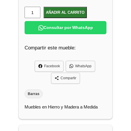
B
AÑADIR AL CARRITO
a
r
Consultar por WhatsApp
r
a
Compartir este mueble:
M
o
s
Facebook
WhatsApp
t
r
Compartir
a
d
Barras
o
Muebles en Hierro y Madera a Medida
r
c
a