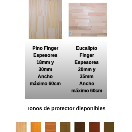
Pino Finger
Eucalipto
Espesores
Finger
18mm y
Espesores
30mm
20mm y
Ancho
35mm
máximo 60cm
Ancho
máximo 60cm
Tonos de protector disponibles