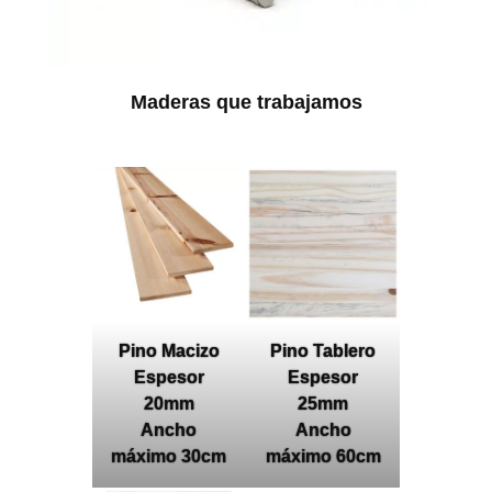
Maderas que trabajamos
Pino Macizo
Pino Tablero
Espesor
Espesor
20mm
25mm
Ancho
Ancho
máximo 30cm
máximo 60cm