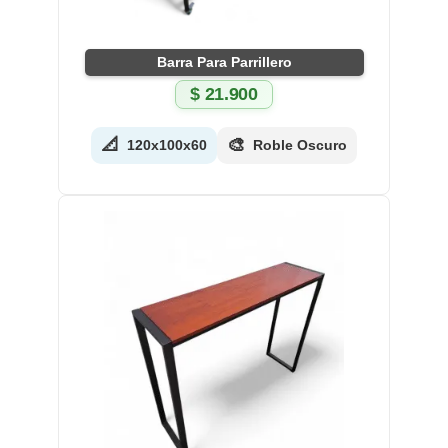
Barra Para Parrillero
$
21.900
📐
🎨
120x100x60
Roble Oscuro