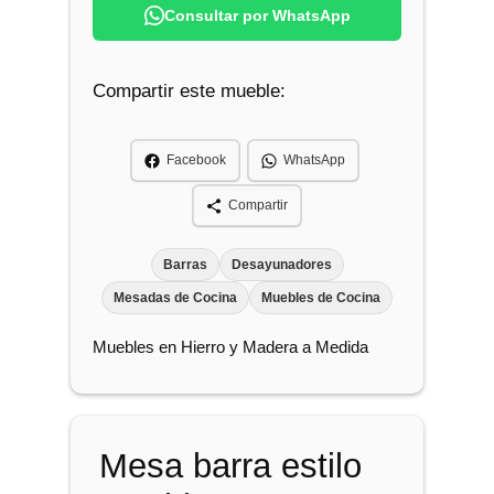
s
Consultar por WhatsApp
a
B
Compartir este mueble:
a
r
r
Facebook
WhatsApp
a
E
Compartir
s
t
Barras
Desayunadores
a
Mesadas de Cocina
Muebles de Cocina
b
Muebles en Hierro y Madera a Medida
l
o
c
a
Mesa barra estilo
n