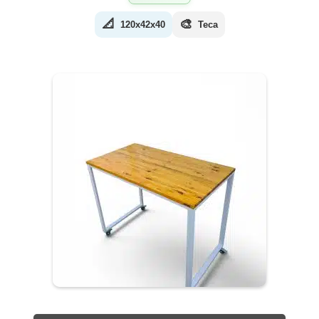
📐
🎨
120x42x40
Teca