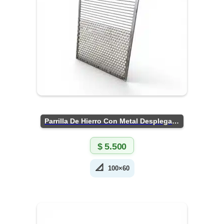
Parrilla De Hierro Con Metal Desplegado
$
5.500
📐
100×60