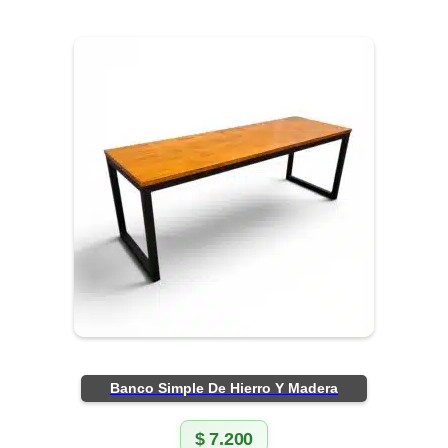
Banco Simple De Hierro Y Madera
$
7.200