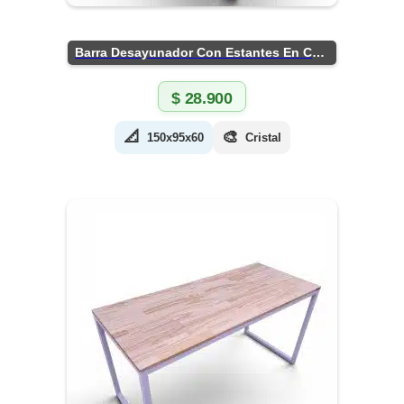
Barra Desayunador Con Estantes En Chapa
$
28.900
📐
🎨
150x95x60
Cristal