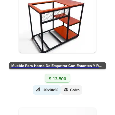
Mueble Para Horno De Empotrar Con Estantes Y Ruedas
$
13.500
📐
🎨
100x90x60
Cedro