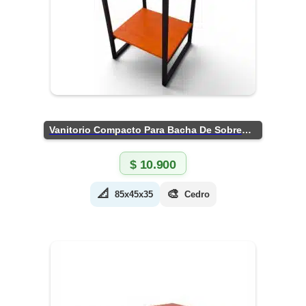
Vanitorio Compacto Para Bacha De Sobreponer
$
10.900
📐
🎨
85x45x35
Cedro