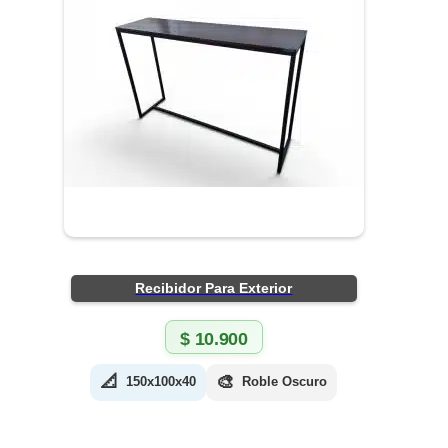
Recibidor Para Exterior
$
10.900
📐
🎨
150x100x40
Roble Oscuro