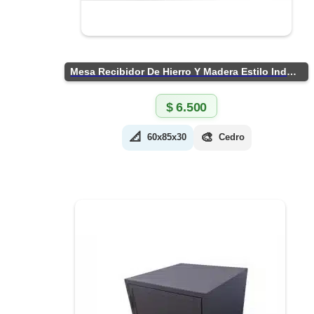
Mesa Recibidor De Hierro Y Madera Estilo Industrial
$
6.500
📐
🎨
60x85x30
Cedro