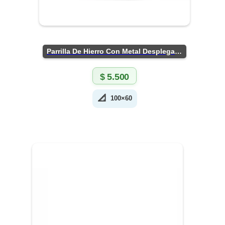
Parrilla De Hierro Con Metal Desplegado
$
5.500
📐
100×60