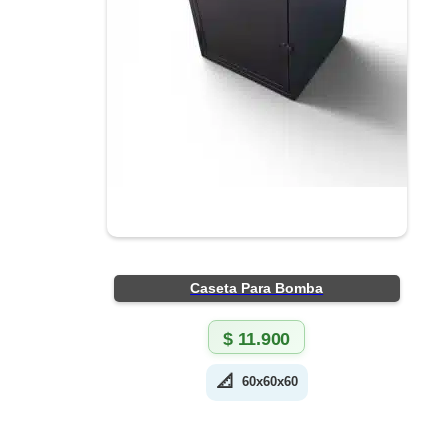
Caseta Para Bomba
$
11.900
📐
60x60x60