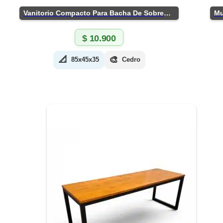
Vanitorio Compacto Para Bacha De Sobreponer
$
10.900
📐
🎨
85x45x35
Cedro