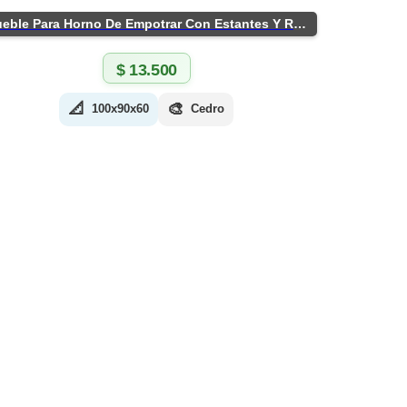
Mueble Para Horno De Empotrar Con Estantes Y Ruedas
$
13.500
📐
🎨
100x90x60
Cedro