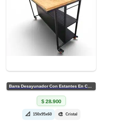
Barra Desayunador Con Estantes En Chapa
$
28.900
📐
🎨
150x95x60
Cristal