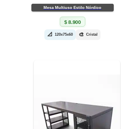
Mesa Multiuso Estilo Nórdico
$
8.900
📐
🎨
120x75x60
Cristal