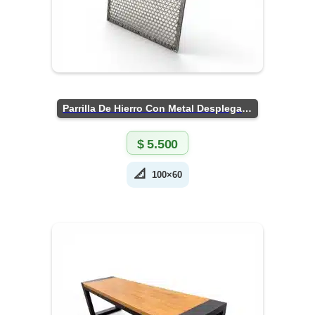
Parrilla De Hierro Con Metal Desplegado
$
5.500
📐
100×60