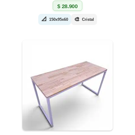
$
28.900
📐
🎨
150x95x60
Cristal