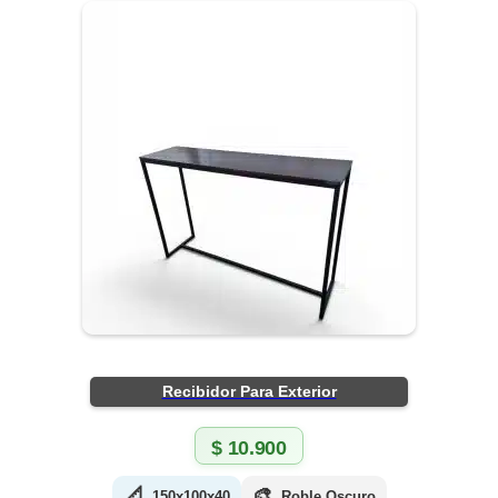
Recibidor Para Exterior
$
10.900
📐
🎨
150x100x40
Roble Oscuro