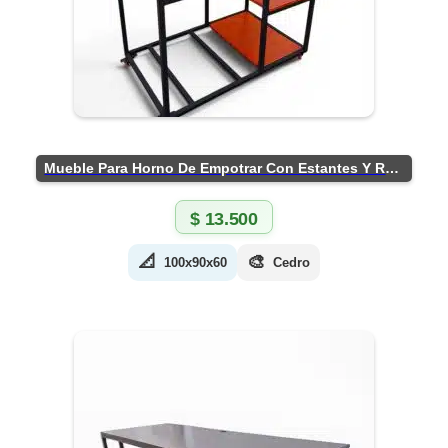
Mueble Para Horno De Empotrar Con Estantes Y Ruedas
$
13.500
📐
🎨
100x90x60
Cedro