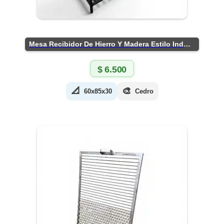
Mesa Recibidor De Hierro Y Madera Estilo Industrial
$
6.500
📐
🎨
60x85x30
Cedro