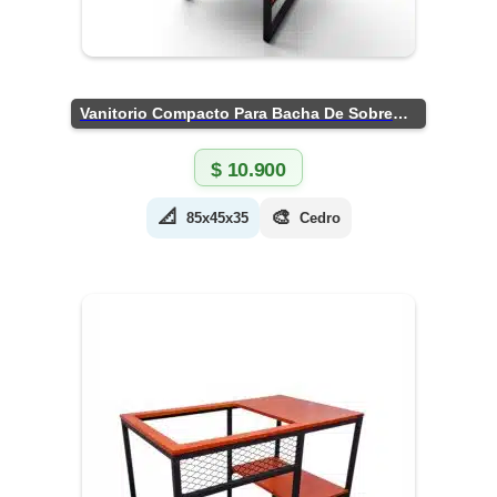
Vanitorio Compacto Para Bacha De Sobreponer
$
10.900
📐
🎨
85x45x35
Cedro