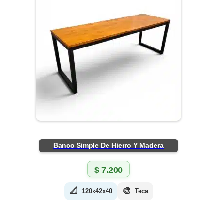
Banco Simple De Hierro Y Madera
$
7.200
📐
🎨
120x42x40
Teca