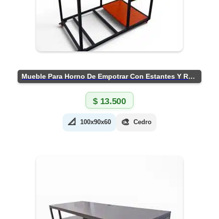
Mueble Para Horno De Empotrar Con Estantes Y Ruedas
$
13.500
📐
🎨
100x90x60
Cedro