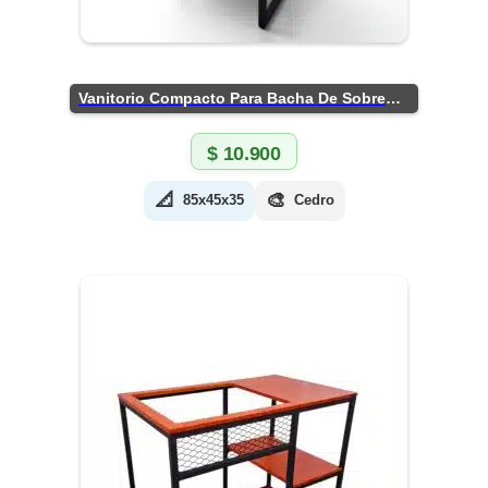
Vanitorio Compacto Para Bacha De Sobreponer
$
10.900
📐
🎨
85x45x35
Cedro