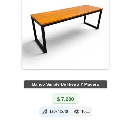
Banco Simple De Hierro Y Madera
$
7.200
📐
🎨
120x42x40
Teca