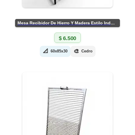
Mesa Recibidor De Hierro Y Madera Estilo Industrial
$
6.500
📐
🎨
60x85x30
Cedro