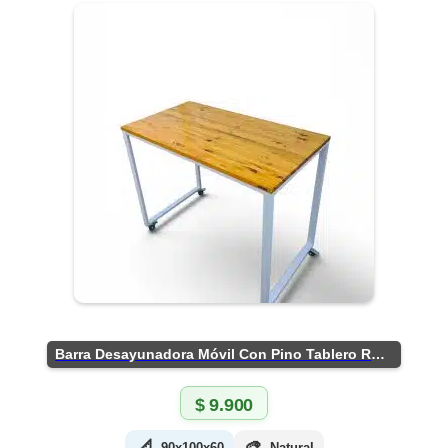
Barra Desayunadora Móvil Con Pino Tablero Rústico
$
9.900
📐
🎨
90x100x60
Natural