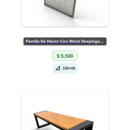
Parrilla De Hierro Con Metal Desplegado
$
5.500
📐
100×60