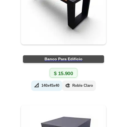
Banco Para Edificio
$
15.900
📐
🎨
140x45x40
Roble Claro