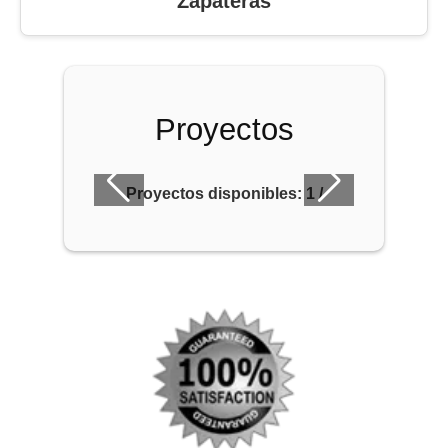
Zapateras
Proyectos
Proyectos disponibles:
1
/