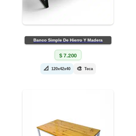
Banco Simple De Hierro Y Madera
$
7.200
📐
🎨
120x42x40
Teca