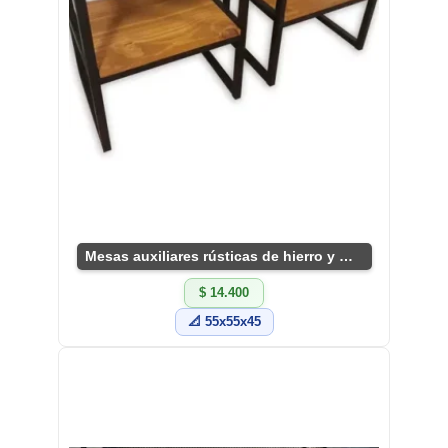
Mesas auxiliares rústicas de hierro y madera
$ 14.400
📐 55x55x45