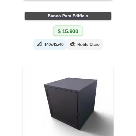
Banco Para Edificio
$
15.900
📐
🎨
140x45x40
Roble Claro