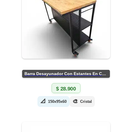
Barra Desayunador Con Estantes En Chapa
$
28.900
📐
🎨
150x95x60
Cristal