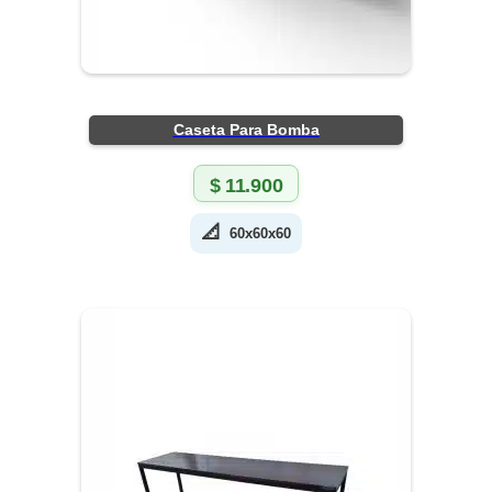
Caseta Para Bomba
$
11.900
📐
60x60x60