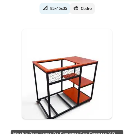
📐
🎨
85x45x35
Cedro