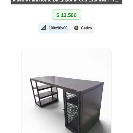
Mueble Para Horno De Empotrar Con Estantes Y Ruedas
$
13.500
📐
🎨
100x90x60
Cedro