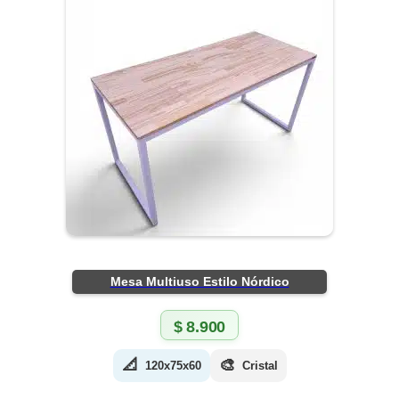
Mesa Multiuso Estilo Nórdico
$
8.900
📐
🎨
120x75x60
Cristal