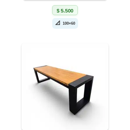
$
5.500
📐
100×60