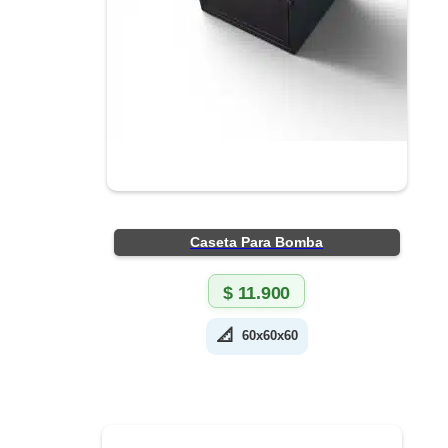
Caseta Para Bomba
$
11.900
📐
60x60x60