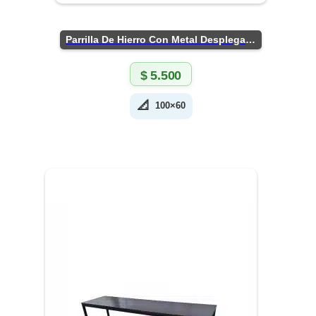
Parrilla De Hierro Con Metal Desplegado
$
5.500
📐
100×60