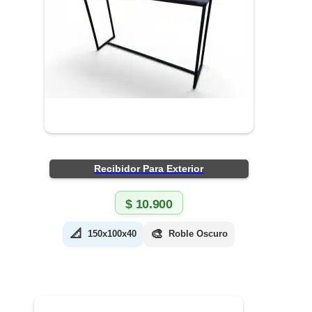
Recibidor Para Exterior
$
10.900
📐
🎨
150x100x40
Roble Oscuro