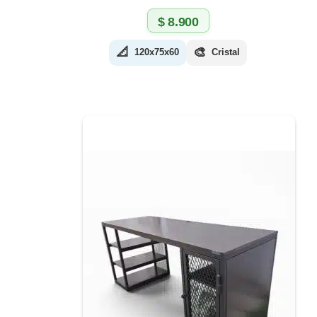
$
8.900
📐
🎨
120x75x60
Cristal