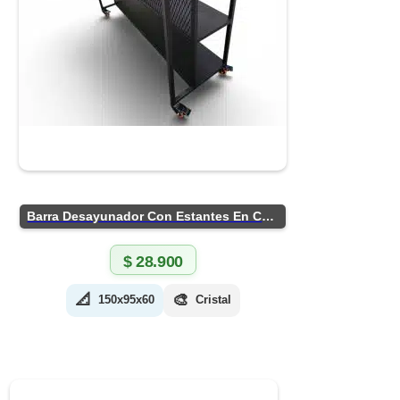
Barra Desayunador Con Estantes En Chapa
$
28.900
📐
🎨
150x95x60
Cristal