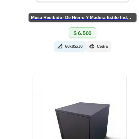
Mesa Recibidor De Hierro Y Madera Estilo Industrial
$
6.500
📐
🎨
60x85x30
Cedro