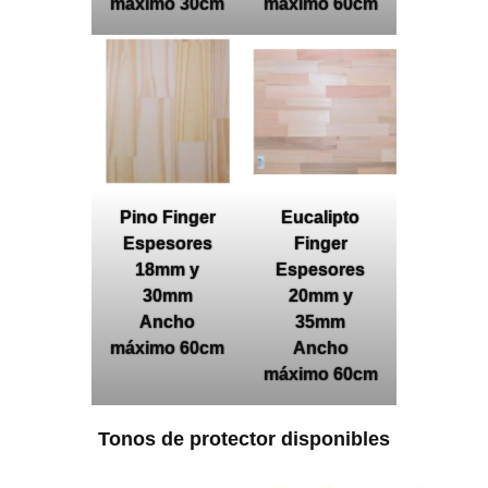
máximo 30cm
máximo 60cm
Pino Finger
Eucalipto
Espesores
Finger
18mm y
Espesores
30mm
20mm y
Ancho
35mm
máximo 60cm
Ancho
máximo 60cm
Tonos de protector disponibles