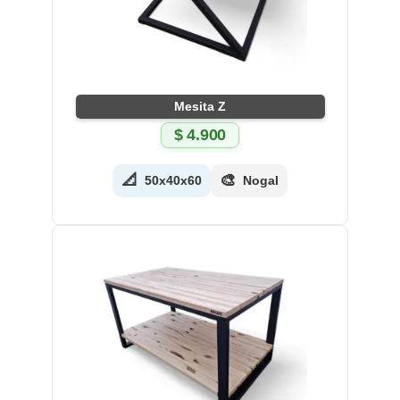
Mesita Z
$
4.900
📐
🎨
50x40x60
Nogal