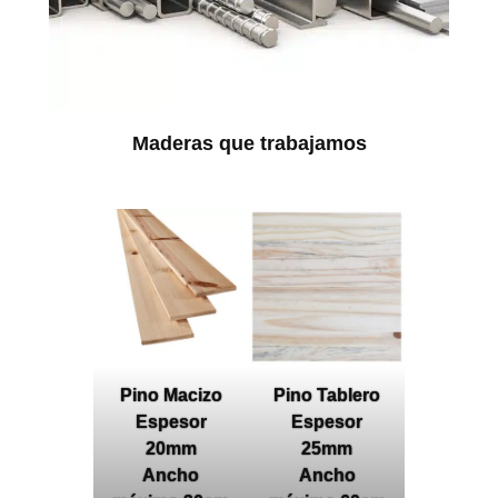
Maderas que trabajamos
Pino Macizo
Pino Tablero
Espesor
Espesor
20mm
25mm
Ancho
Ancho