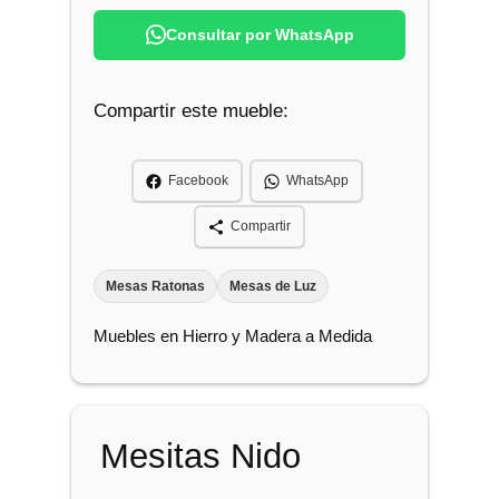
s
Consultar por WhatsApp
i
t
Compartir este mueble:
a
s
N
Facebook
WhatsApp
i
d
Compartir
o
c
Mesas Ratonas
Mesas de Luz
a
Muebles en Hierro y Madera a Medida
n
t
i
d
Mesitas Nido
a
d