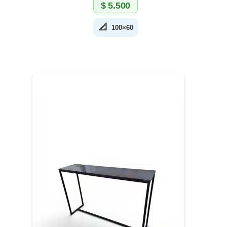
$
5.500
📐
100×60