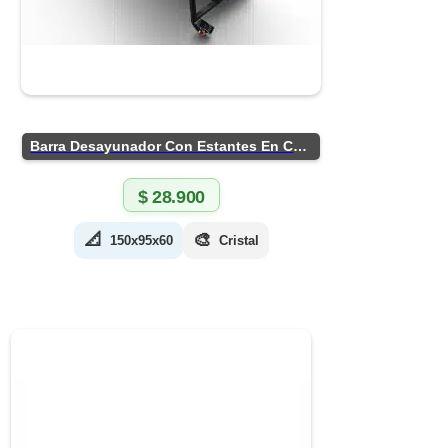
Barra Desayunador Con Estantes En Chapa
$
28.900
📐
🎨
150x95x60
Cristal