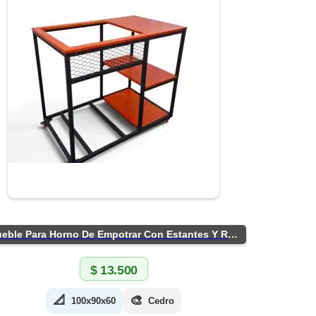
Mueble Para Horno De Empotrar Con Estantes Y Ruedas
$
13.500
📐
🎨
100x90x60
Cedro