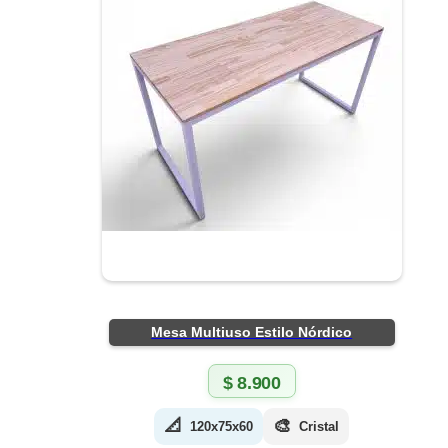
Mesa Multiuso Estilo Nórdico
$
8.900
📐
🎨
120x75x60
Cristal