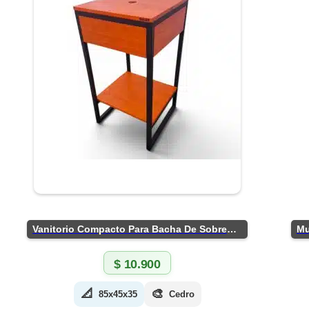
Vanitorio Compacto Para Bacha De Sobreponer
$
10.900
📐
🎨
85x45x35
Cedro