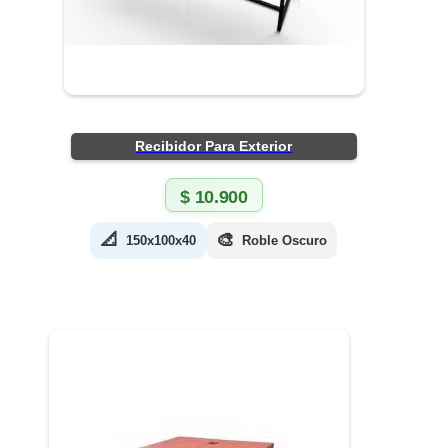
Recibidor Para Exterior
$
10.900
📐
🎨
150x100x40
Roble Oscuro