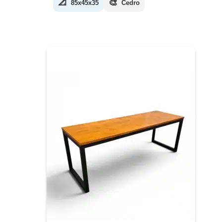
📐
🎨
85x45x35
Cedro