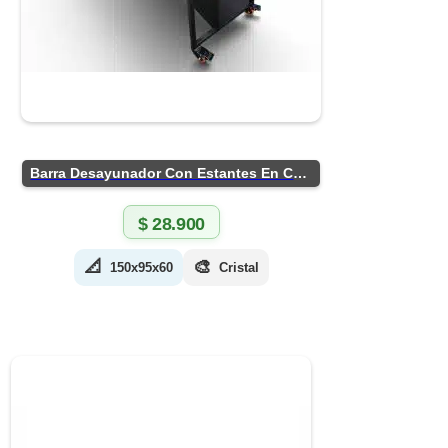
Barra Desayunador Con Estantes En Chapa
$
28.900
📐
🎨
150x95x60
Cristal