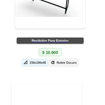
Recibidor Para Exterior
$
10.900
📐
🎨
150x100x40
Roble Oscuro