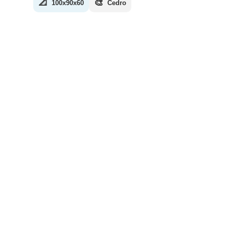
📐
🎨
100x90x60
Cedro