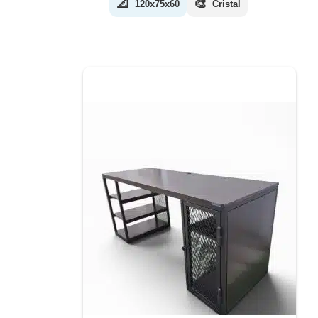
📐
🎨
120x75x60
Cristal