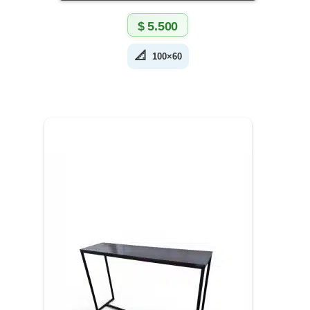
$
5.500
📐
100×60