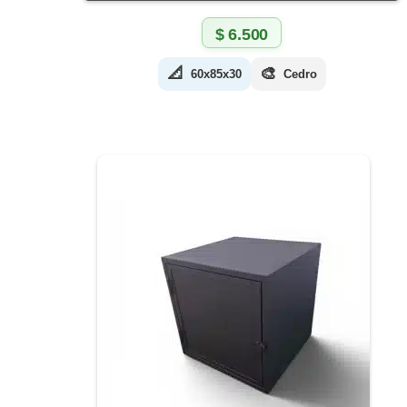
$
6.500
📐
🎨
60x85x30
Cedro