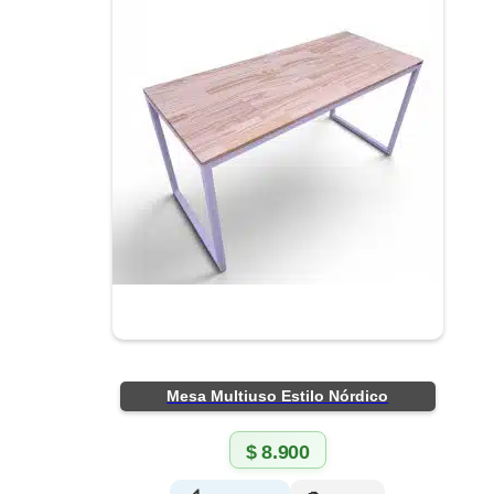
Mesa Multiuso Estilo Nórdico
$
8.900