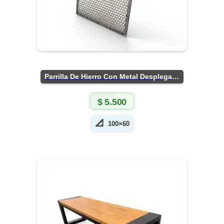
Parrilla De Hierro Con Metal Desplegado
$
5.500
📐
100×60