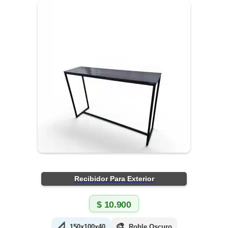
Recibidor Para Exterior
$
10.900
📐
🎨
150x100x40
Roble Oscuro