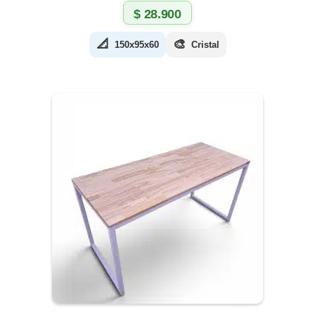
$
28.900
📐
🎨
150x95x60
Cristal