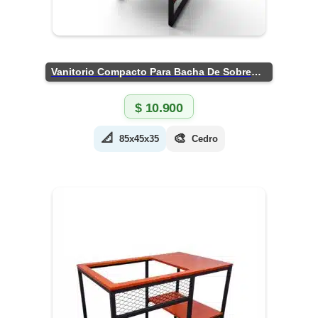
Vanitorio Compacto Para Bacha De Sobreponer
$
10.900
📐
🎨
85x45x35
Cedro