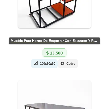
Mueble Para Horno De Empotrar Con Estantes Y Ruedas
$
13.500
📐
🎨
100x90x60
Cedro