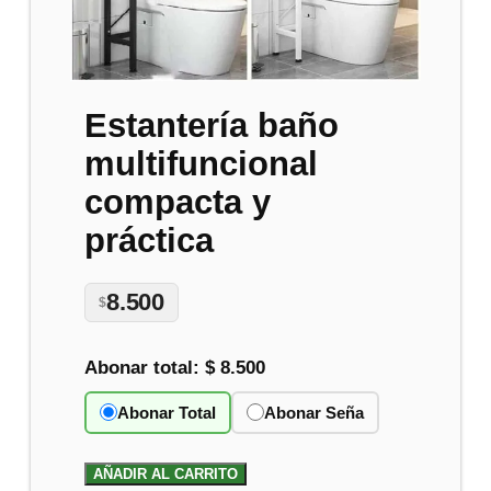
Estantería baño
multifuncional
compacta y
práctica
8.500
$
Abonar total:
$ 8.500
Abonar Total
Abonar Seña
AÑADIR AL CARRITO