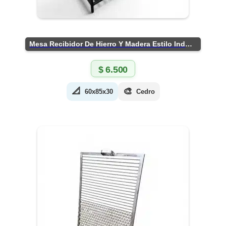
Mesa Recibidor De Hierro Y Madera Estilo Industrial
$
6.500
📐
🎨
60x85x30
Cedro