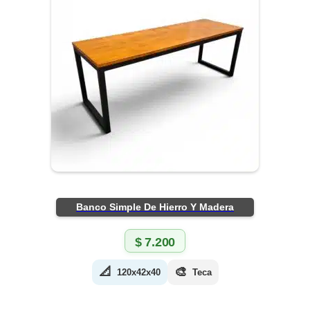
Banco Simple De Hierro Y Madera
$
7.200
📐
🎨
120x42x40
Teca