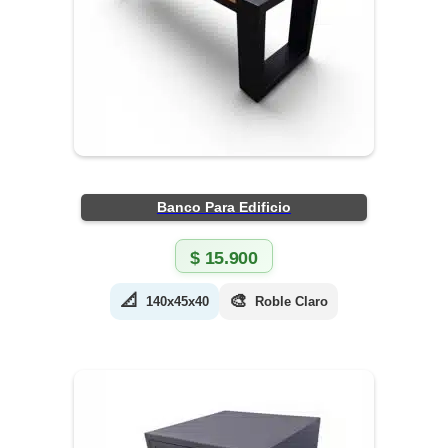
Banco Para Edificio
$
15.900
📐
🎨
140x45x40
Roble Claro