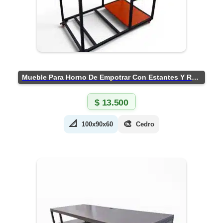
Mueble Para Horno De Empotrar Con Estantes Y Ruedas
$
13.500
📐
🎨
100x90x60
Cedro