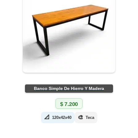
Banco Simple De Hierro Y Madera
$
7.200
📐
🎨
120x42x40
Teca