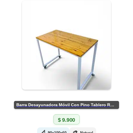
Barra Desayunadora Móvil Con Pino Tablero Rústico
$
9.900
📐
🎨
90x100x60
Natural