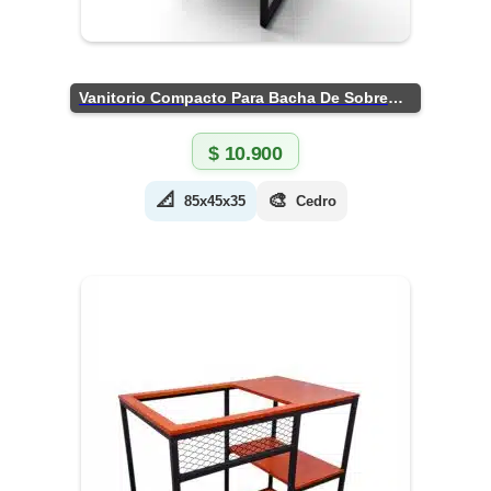
Vanitorio Compacto Para Bacha De Sobreponer
$
10.900
📐
🎨
85x45x35
Cedro