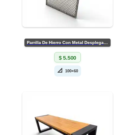
Parrilla De Hierro Con Metal Desplegado
$
5.500
📐
100×60