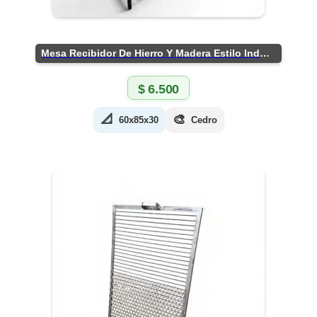
Mesa Recibidor De Hierro Y Madera Estilo Industrial
$
6.500
📐
🎨
60x85x30
Cedro