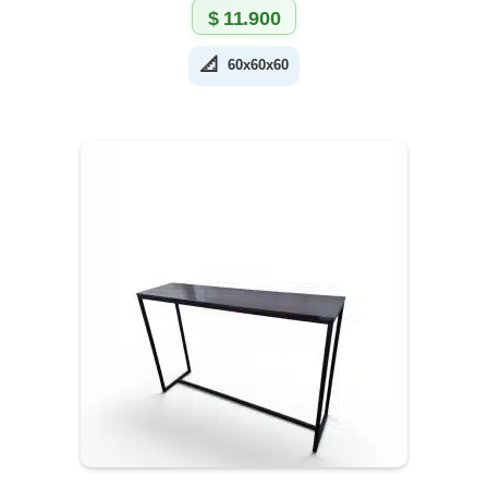
$
11.900
📐
60x60x60