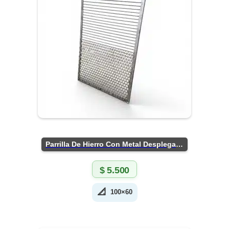
Parrilla De Hierro Con Metal Desplegado
$
5.500
📐
100×60