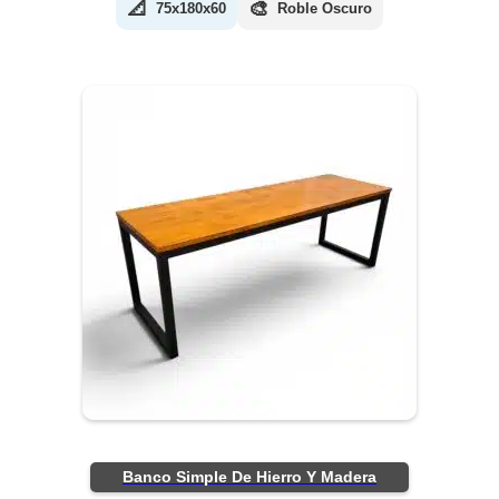
📐
🎨
75x180x60
Roble Oscuro
Banco Simple De Hierro Y Madera