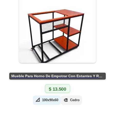
Mueble Para Horno De Empotrar Con Estantes Y Ruedas
$
13.500
📐
🎨
100x90x60
Cedro