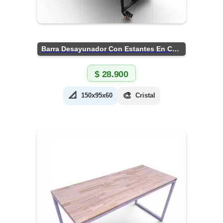
Barra Desayunador Con Estantes En Chapa
$
28.900
📐
🎨
150x95x60
Cristal