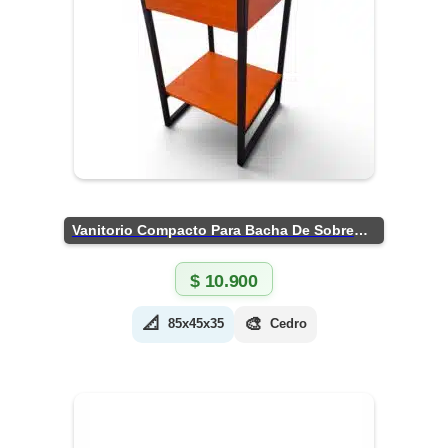
Vanitorio Compacto Para Bacha De Sobreponer
$
10.900
📐
🎨
85x45x35
Cedro