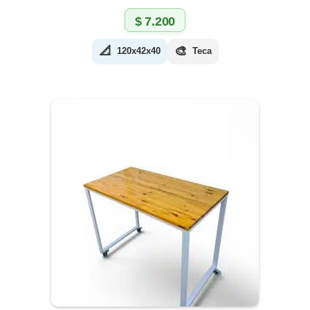
$
7.200
📐
🎨
120x42x40
Teca