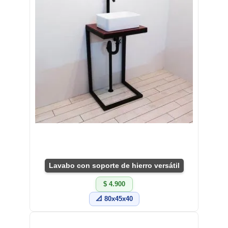
Lavabo con soporte de hierro versátil
$ 4.900
📐 80x45x40