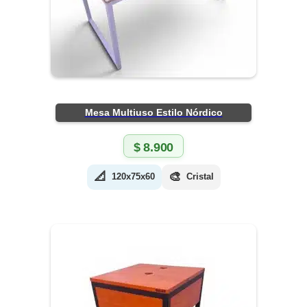
Mesa Multiuso Estilo Nórdico
$
8.900
📐
🎨
120x75x60
Cristal