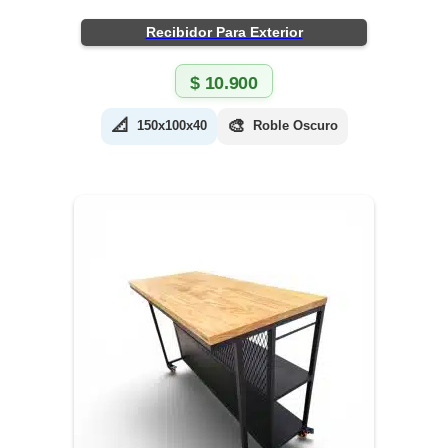
Recibidor Para Exterior
$
10.900
📐
🎨
150x100x40
Roble Oscuro