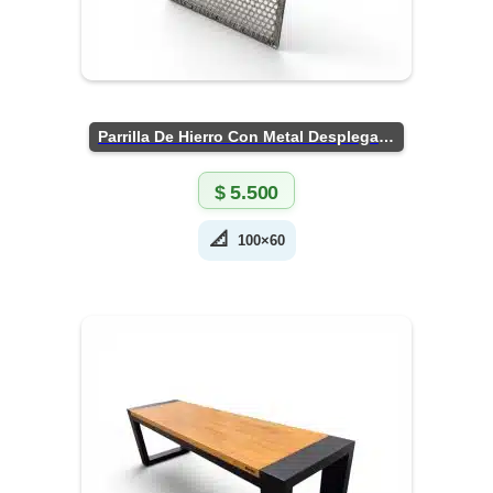
Parrilla De Hierro Con Metal Desplegado
$
5.500
📐
100×60