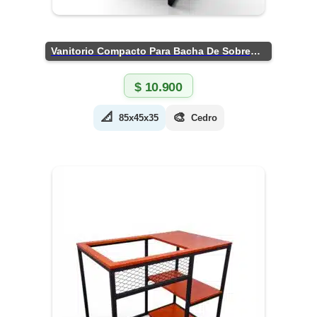
Vanitorio Compacto Para Bacha De Sobreponer
$
10.900
📐
🎨
85x45x35
Cedro