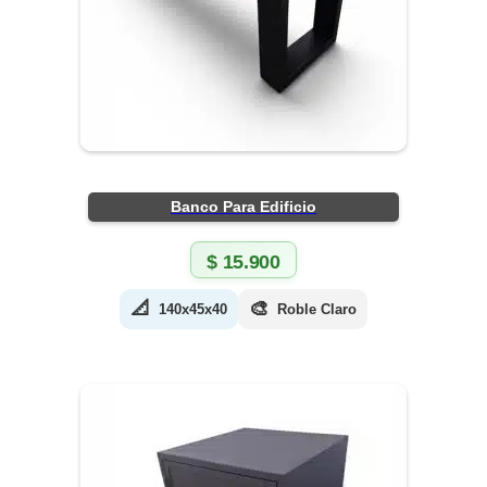
Banco Para Edificio
$
15.900
📐
🎨
140x45x40
Roble Claro