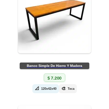
Banco Simple De Hierro Y Madera
$
7.200
📐
🎨
120x42x40
Teca