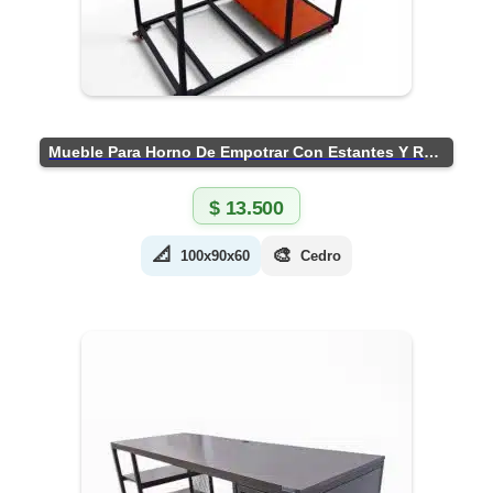
Mueble Para Horno De Empotrar Con Estantes Y Ruedas
$
13.500
📐
🎨
100x90x60
Cedro