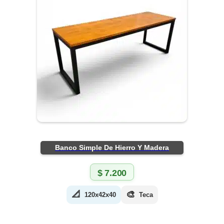
Banco Simple De Hierro Y Madera
$
7.200
📐
🎨
120x42x40
Teca