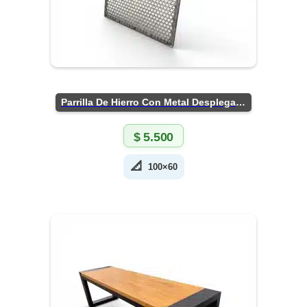
Parrilla De Hierro Con Metal Desplegado
$
5.500
📐
100×60