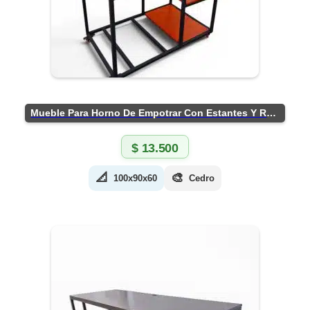
Mueble Para Horno De Empotrar Con Estantes Y Ruedas
$
13.500
📐
🎨
100x90x60
Cedro