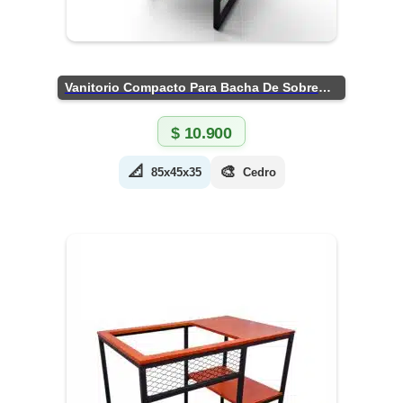
Vanitorio Compacto Para Bacha De Sobreponer
$
10.900
📐
🎨
85x45x35
Cedro