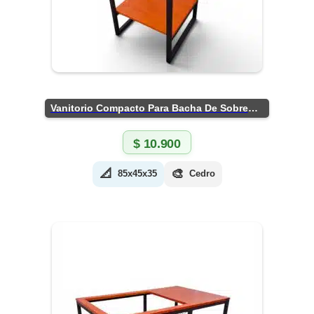
Vanitorio Compacto Para Bacha De Sobreponer
$
10.900
📐
🎨
85x45x35
Cedro