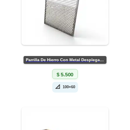
Parrilla De Hierro Con Metal Desplegado
$
5.500
📐
100×60