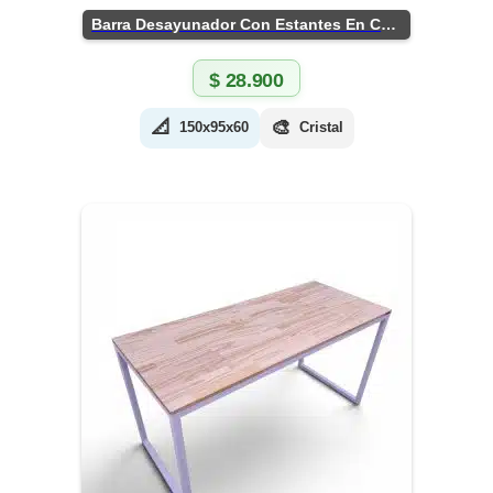
Barra Desayunador Con Estantes En Chapa
$
28.900
📐
🎨
150x95x60
Cristal