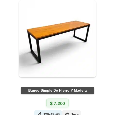
Banco Simple De Hierro Y Madera
$
7.200
📐
🎨
120x42x40
Teca