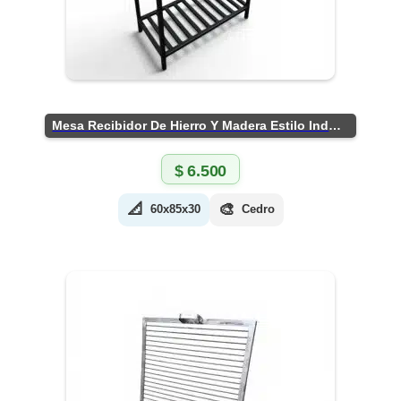
Mesa Recibidor De Hierro Y Madera Estilo Industrial
$
6.500
📐
🎨
60x85x30
Cedro