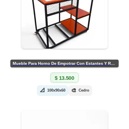
Mueble Para Horno De Empotrar Con Estantes Y Ruedas
$
13.500
📐
🎨
100x90x60
Cedro