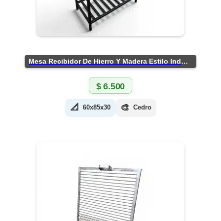
Mesa Recibidor De Hierro Y Madera Estilo Industrial
$
6.500
📐
🎨
60x85x30
Cedro