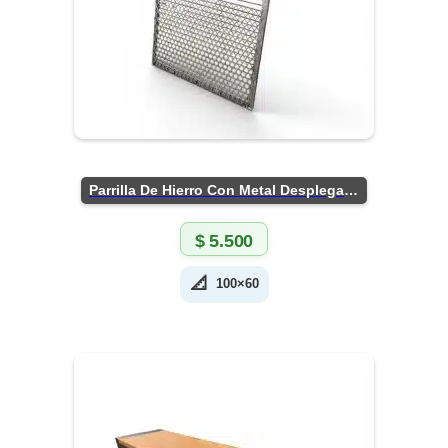
Parrilla De Hierro Con Metal Desplegado
$
5.500
📐
100×60