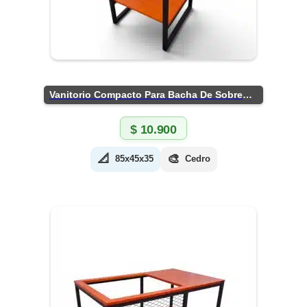
Vanitorio Compacto Para Bacha De Sobreponer
$
10.900
📐
🎨
85x45x35
Cedro