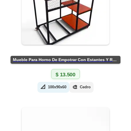
Mueble Para Horno De Empotrar Con Estantes Y Ruedas
$
13.500
📐
🎨
100x90x60
Cedro