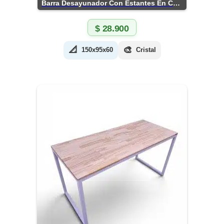
Barra Desayunador Con Estantes En Chapa
$
28.900
📐
🎨
150x95x60
Cristal