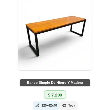
Banco Simple De Hierro Y Madera
$
7.200
📐
🎨
120x42x40
Teca