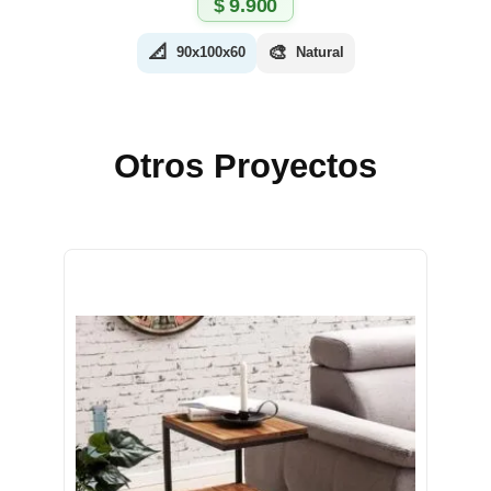
$
9.900
📐
🎨
90x100x60
Natural
Otros Proyectos