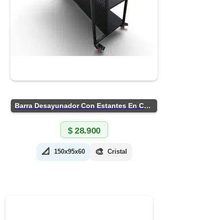
Barra Desayunador Con Estantes En Chapa
$
28.900
📐
🎨
150x95x60
Cristal