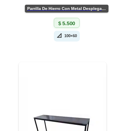
Parrilla De Hierro Con Metal Desplegado
$
5.500
📐
100×60