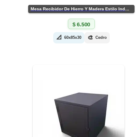
Mesa Recibidor De Hierro Y Madera Estilo Industrial
$
6.500
📐
🎨
60x85x30
Cedro