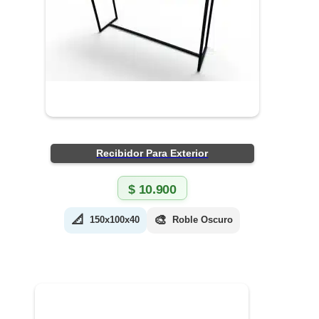
Recibidor Para Exterior
$
10.900
📐
🎨
150x100x40
Roble Oscuro