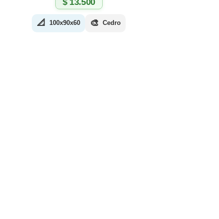
$
13.500
📐
🎨
100x90x60
Cedro