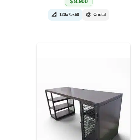
$
8.900
📐
🎨
120x75x60
Cristal