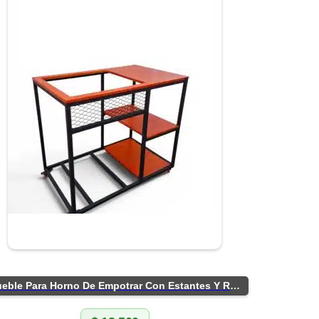
Mueble Para Horno De Empotrar Con Estantes Y Ruedas