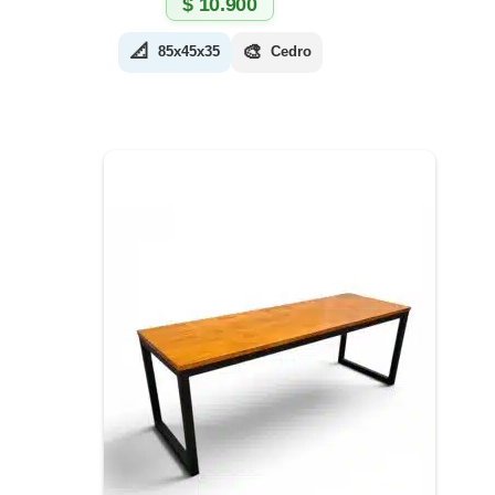
$
10.900
📐
🎨
85x45x35
Cedro