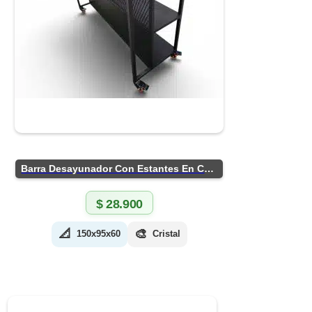
Barra Desayunador Con Estantes En Chapa
$
28.900
📐
🎨
150x95x60
Cristal