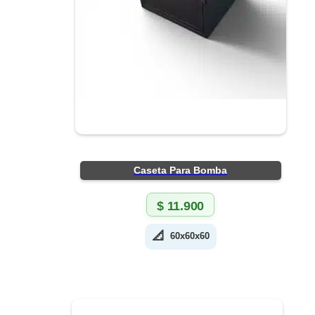
Caseta Para Bomba
$
11.900
📐
60x60x60