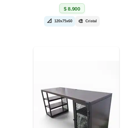
$
8.900
📐
🎨
120x75x60
Cristal