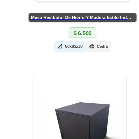
Mesa Recibidor De Hierro Y Madera Estilo Industrial
$
6.500
📐
🎨
60x85x30
Cedro