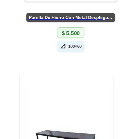
Parrilla De Hierro Con Metal Desplegado
$
5.500
📐
100×60