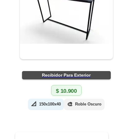
Recibidor Para Exterior
$
10.900
📐
🎨
150x100x40
Roble Oscuro