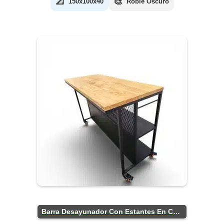
📐
🎨
150x100x40
Roble Oscuro
Barra Desayunador Con Estantes En Chapa