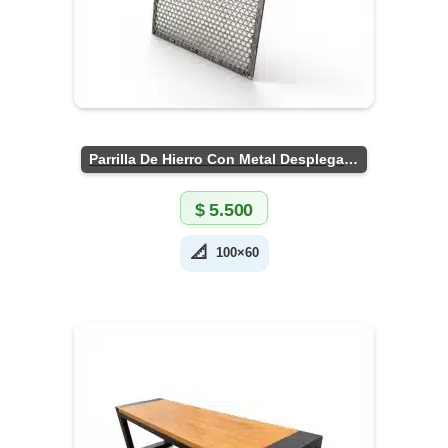
Parrilla De Hierro Con Metal Desplegado
$
5.500
📐
100×60