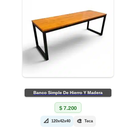
Banco Simple De Hierro Y Madera
$
7.200
📐
🎨
120x42x40
Teca