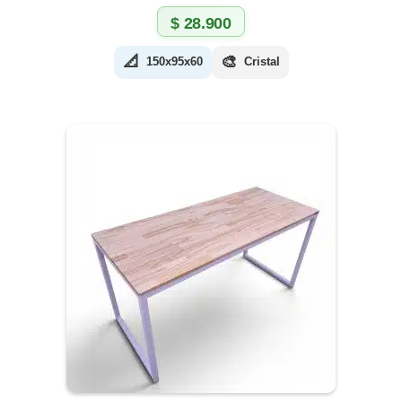
$
28.900
📐
🎨
150x95x60
Cristal