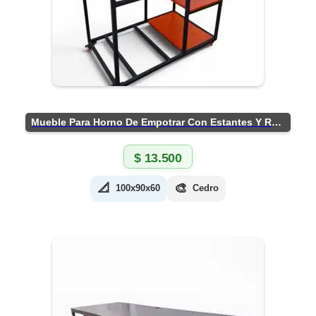
Mueble Para Horno De Empotrar Con Estantes Y Ruedas
$
13.500
📐
🎨
100x90x60
Cedro