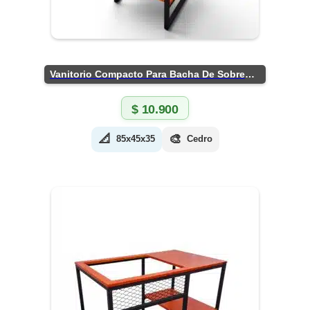
Vanitorio Compacto Para Bacha De Sobreponer
$
10.900
📐
🎨
85x45x35
Cedro