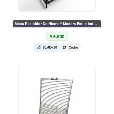
Mesa Recibidor De Hierro Y Madera Estilo Industrial
$
6.500
📐
🎨
60x85x30
Cedro