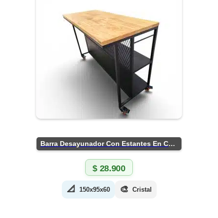
Barra Desayunador Con Estantes En Chapa
$
28.900
📐
🎨
150x95x60
Cristal