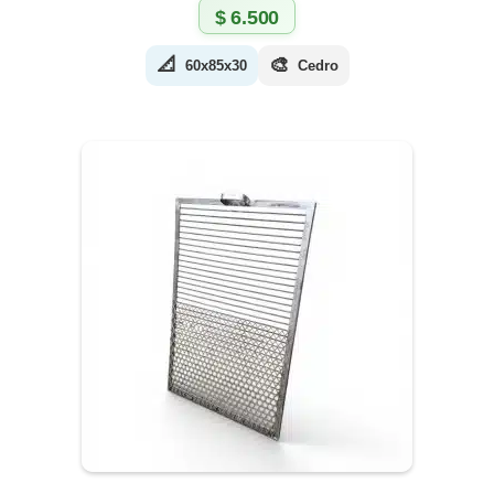
$
6.500
📐
🎨
60x85x30
Cedro