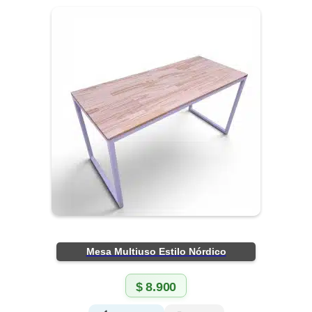
Mesa Multiuso Estilo Nórdico
$
8.900