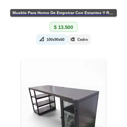
Mueble Para Horno De Empotrar Con Estantes Y Ruedas
$
13.500
📐
🎨
100x90x60
Cedro