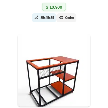
$
10.900
📐
🎨
85x45x35
Cedro