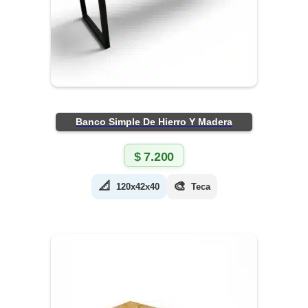
Banco Simple De Hierro Y Madera
$
7.200
📐
🎨
120x42x40
Teca