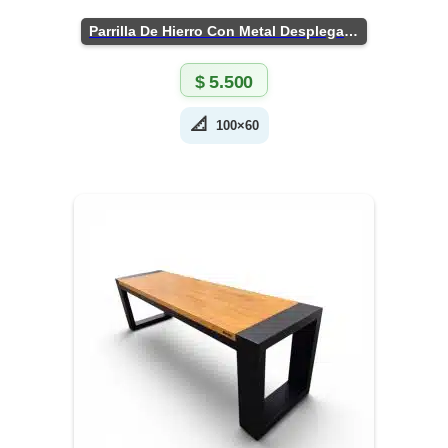
Parrilla De Hierro Con Metal Desplegado
$
5.500
📐
100×60