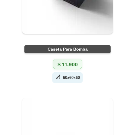
Caseta Para Bomba
$
11.900
📐
60x60x60