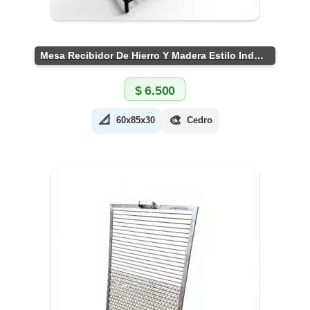
Mesa Recibidor De Hierro Y Madera Estilo Industrial
$
6.500
📐
🎨
60x85x30
Cedro