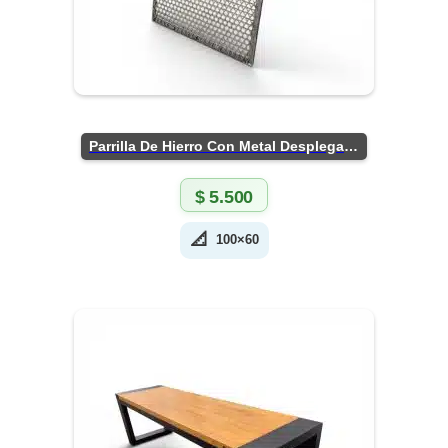
Parrilla De Hierro Con Metal Desplegado
$
5.500
📐
100×60