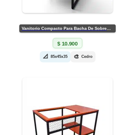
Vanitorio Compacto Para Bacha De Sobreponer
$
10.900
📐
🎨
85x45x35
Cedro