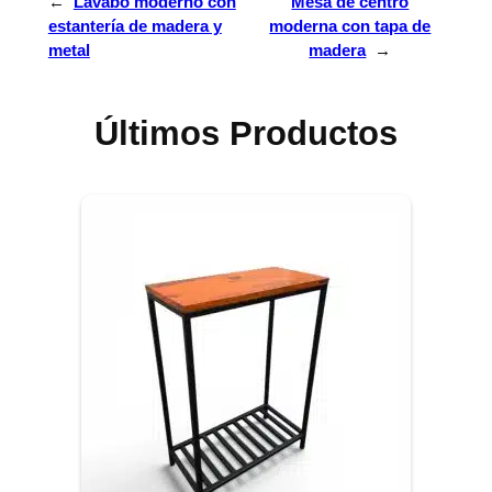
←
Lavabo moderno con
Mesa de centro
estantería de madera y
moderna con tapa de
metal
madera
→
Últimos Productos