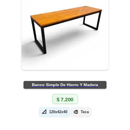
Banco Simple De Hierro Y Madera
$
7.200
📐
🎨
120x42x40
Teca