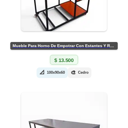
Mueble Para Horno De Empotrar Con Estantes Y Ruedas
$
13.500
📐
🎨
100x90x60
Cedro