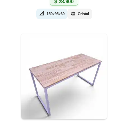
$
28.900
📐
🎨
150x95x60
Cristal