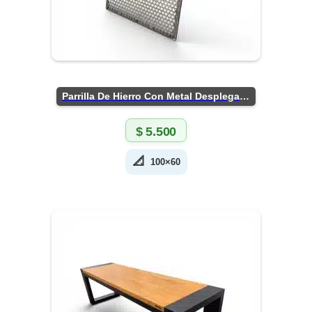
Parrilla De Hierro Con Metal Desplegado
$
5.500
📐
100×60