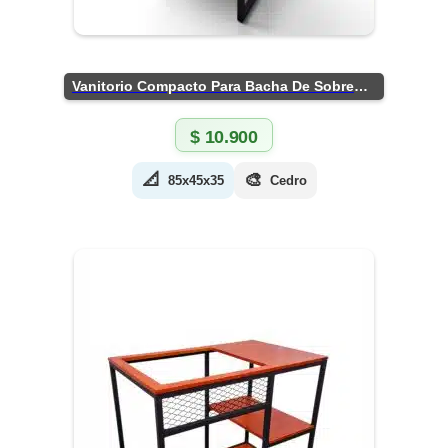
Vanitorio Compacto Para Bacha De Sobreponer
$
10.900
📐
🎨
85x45x35
Cedro