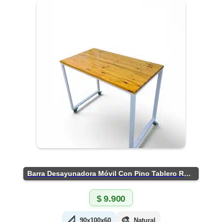
Barra Desayunadora Móvil Con Pino Tablero Rústico
$
9.900
📐
🎨
90x100x60
Natural