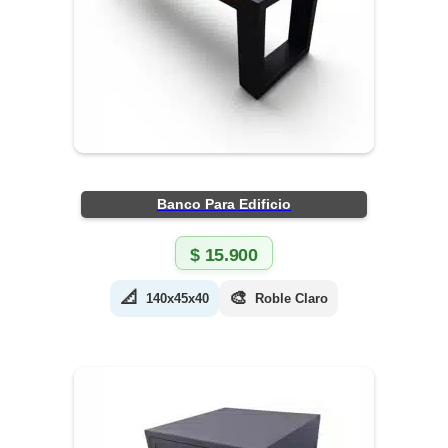
Banco Para Edificio
$
15.900
📐
🎨
140x45x40
Roble Claro