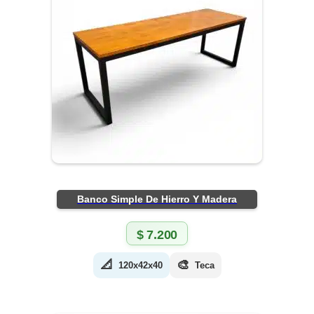
Banco Simple De Hierro Y Madera
$
7.200
📐
🎨
120x42x40
Teca