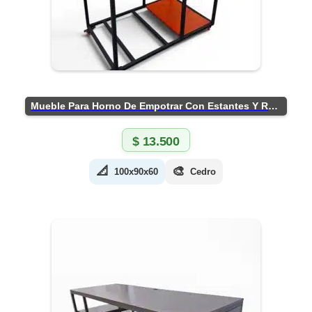
Mueble Para Horno De Empotrar Con Estantes Y Ruedas
$
13.500
📐
🎨
100x90x60
Cedro