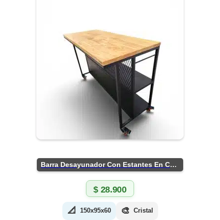
Barra Desayunador Con Estantes En Chapa
$
28.900
📐
🎨
150x95x60
Cristal