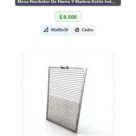
Mesa Recibidor De Hierro Y Madera Estilo Industrial
$
6.500
📐
🎨
60x85x30
Cedro