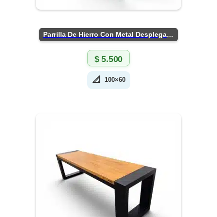
Parrilla De Hierro Con Metal Desplegado
$
5.500
📐
100×60