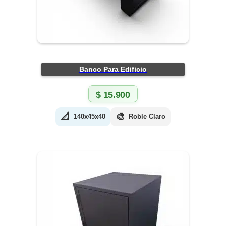
Banco Para Edificio
$
15.900
📐
🎨
140x45x40
Roble Claro