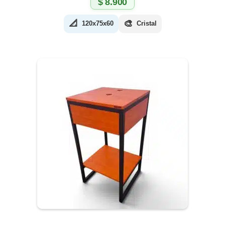
$
8.900
📐
🎨
120x75x60
Cristal