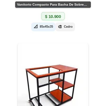
Vanitorio Compacto Para Bacha De Sobreponer
$
10.900
📐
🎨
85x45x35
Cedro