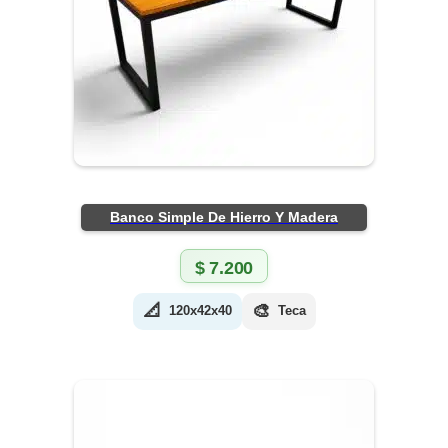
Banco Simple De Hierro Y Madera
$
7.200
📐
🎨
120x42x40
Teca