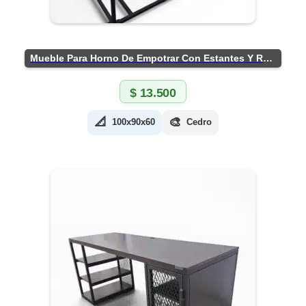
Mueble Para Horno De Empotrar Con Estantes Y Ruedas
$
13.500
📐
🎨
100x90x60
Cedro