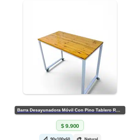
Barra Desayunadora Móvil Con Pino Tablero Rústico
$
9.900
📐
🎨
90x100x60
Natural