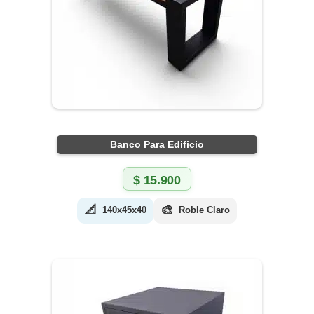
Banco Para Edificio
$
15.900
📐
🎨
140x45x40
Roble Claro