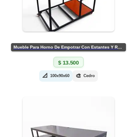
Mueble Para Horno De Empotrar Con Estantes Y Ruedas
$
13.500
📐
🎨
100x90x60
Cedro