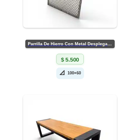
Parrilla De Hierro Con Metal Desplegado
$
5.500
📐
100×60