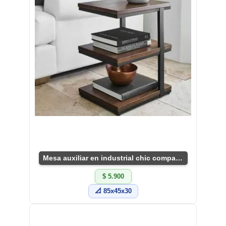
Mesa auxiliar en industrial chic compacta y útil
$ 5.900
📐 85x45x30