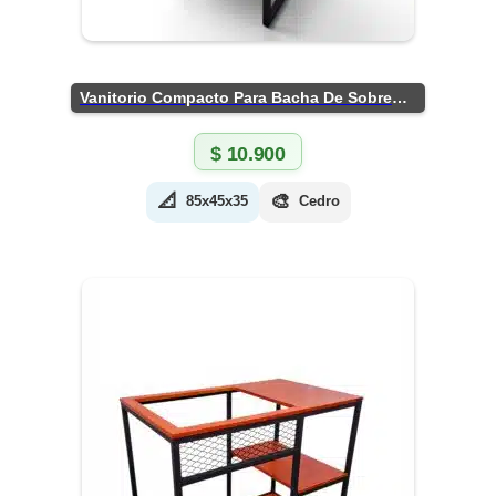
Vanitorio Compacto Para Bacha De Sobreponer
$
10.900
📐
🎨
85x45x35
Cedro