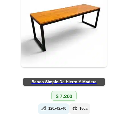
Banco Simple De Hierro Y Madera
$
7.200
📐
🎨
120x42x40
Teca