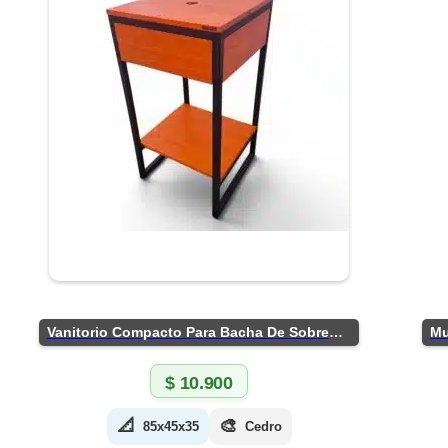
Vanitorio Compacto Para Bacha De Sobreponer
$
10.900
📐
🎨
85x45x35
Cedro