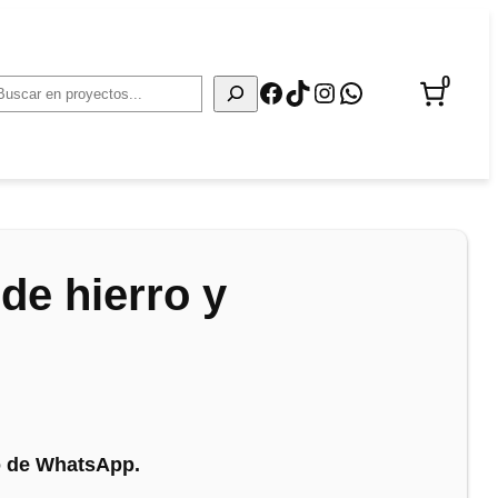
0
Facebook
TikTok
Instagram
WhatsApp
Buscar
 de hierro y
no de WhatsApp.