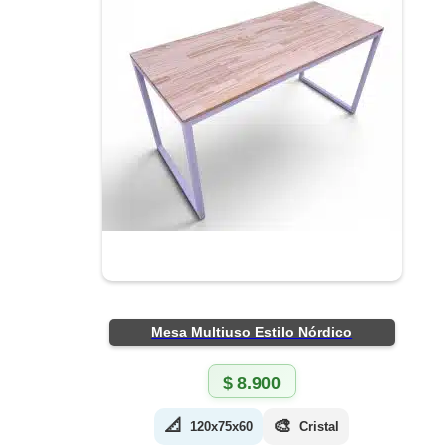
Mesa Multiuso Estilo Nórdico
$
8.900
📐
🎨
120x75x60
Cristal