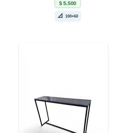
$
5.500
📐
100×60