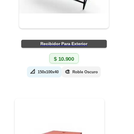
Recibidor Para Exterior
$
10.900
📐
🎨
150x100x40
Roble Oscuro