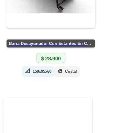
Barra Desayunador Con Estantes En Chapa
$
28.900
📐
🎨
150x95x60
Cristal