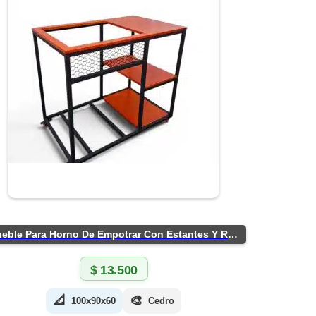
Mueble Para Horno De Empotrar Con Estantes Y Ruedas
$
13.500
📐
🎨
100x90x60
Cedro