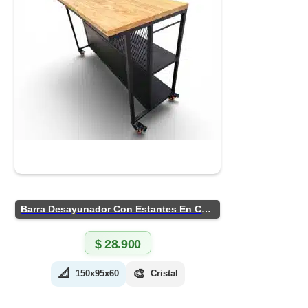
Barra Desayunador Con Estantes En Chapa
$
28.900
📐
🎨
150x95x60
Cristal