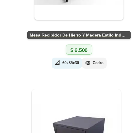
Mesa Recibidor De Hierro Y Madera Estilo Industrial
$
6.500
📐
🎨
60x85x30
Cedro