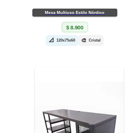
Mesa Multiuso Estilo Nórdico
$
8.900
📐
🎨
120x75x60
Cristal