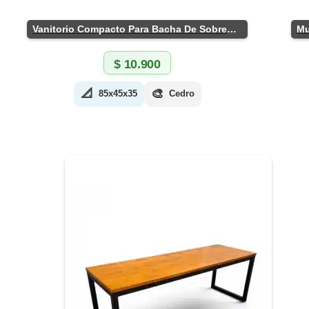
Vanitorio Compacto Para Bacha De Sobreponer
$
10.900
📐
🎨
85x45x35
Cedro