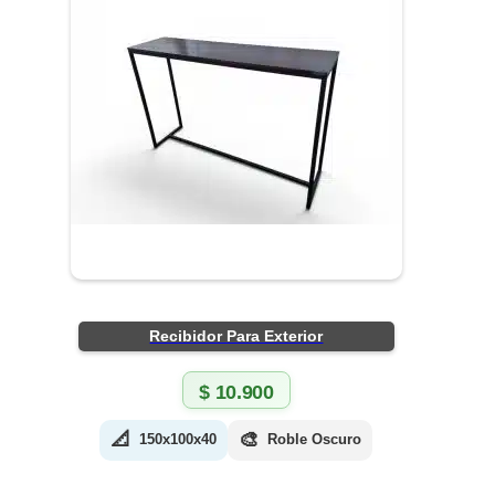
Recibidor Para Exterior
$
10.900
📐
🎨
150x100x40
Roble Oscuro