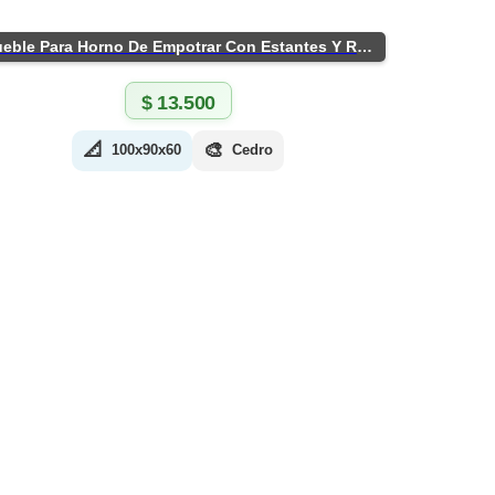
Mueble Para Horno De Empotrar Con Estantes Y Ruedas
$
13.500
📐
🎨
100x90x60
Cedro