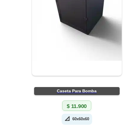
Caseta Para Bomba
$
11.900
📐
60x60x60