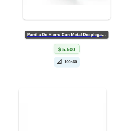
Parrilla De Hierro Con Metal Desplegado
$
5.500
📐
100×60