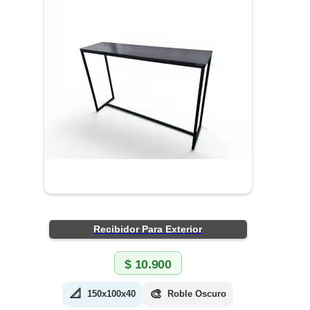
Recibidor Para Exterior
$
10.900
📐
🎨
150x100x40
Roble Oscuro