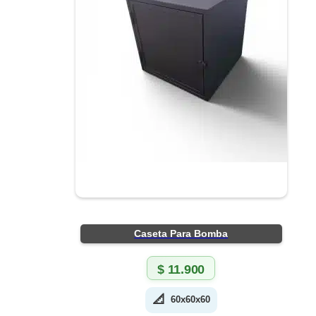
Caseta Para Bomba
$
11.900
📐
60x60x60