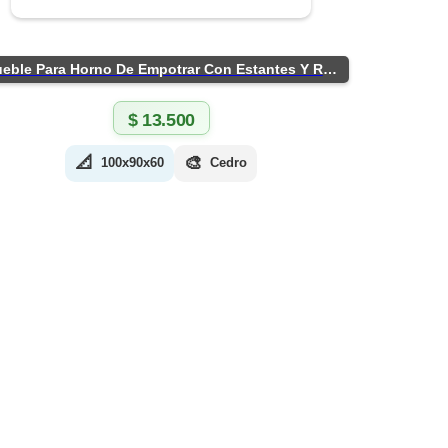
Mueble Para Horno De Empotrar Con Estantes Y Ruedas
$
13.500
📐
🎨
100x90x60
Cedro