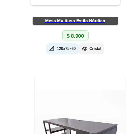
Mesa Multiuso Estilo Nórdico
$
8.900
📐
🎨
120x75x60
Cristal