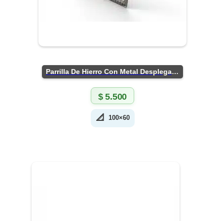
Parrilla De Hierro Con Metal Desplegado
$
5.500
📐
100×60