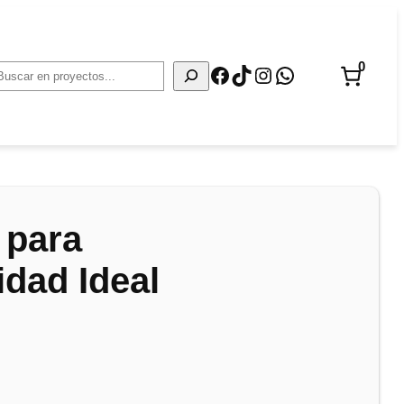
0
Facebook
TikTok
Instagram
WhatsApp
Buscar
 para
idad Ideal