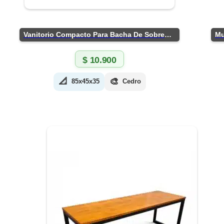
Vanitorio Compacto Para Bacha De Sobreponer
$
10.900
📐
🎨
85x45x35
Cedro