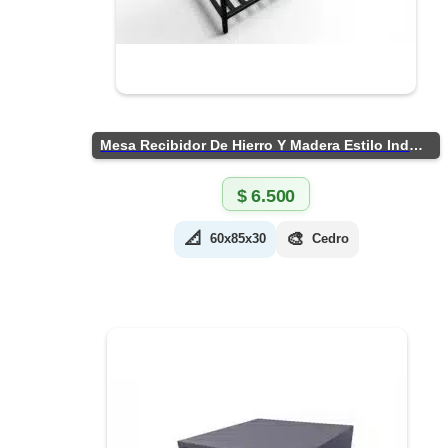
Mesa Recibidor De Hierro Y Madera Estilo Industrial
$
6.500
📐
🎨
60x85x30
Cedro