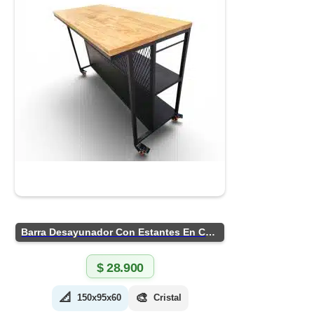
Barra Desayunador Con Estantes En Chapa
$
28.900
📐
🎨
150x95x60
Cristal