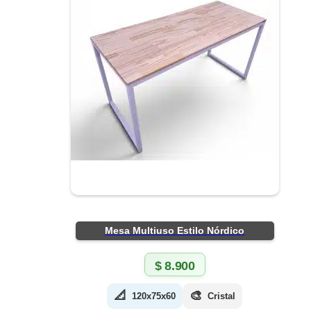
Mesa Multiuso Estilo Nórdico
$
8.900
📐
🎨
120x75x60
Cristal