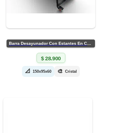
Barra Desayunador Con Estantes En Chapa
$
28.900
📐
🎨
150x95x60
Cristal