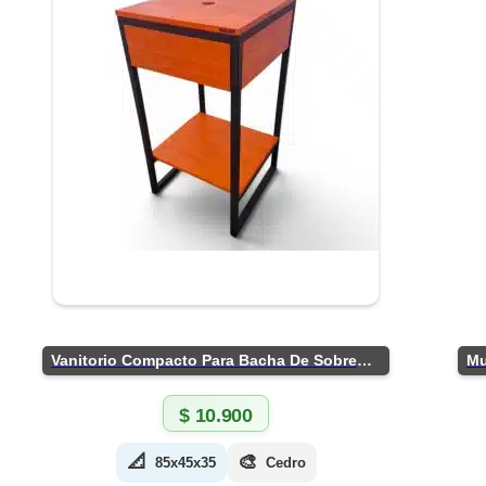
Vanitorio Compacto Para Bacha De Sobreponer
$
10.900
📐
🎨
85x45x35
Cedro