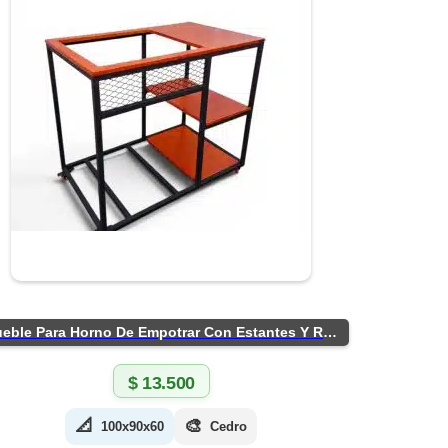
Mueble Para Horno De Empotrar Con Estantes Y Ruedas
$
13.500
📐
🎨
100x90x60
Cedro