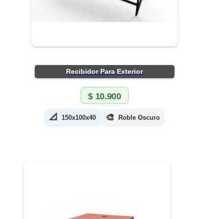
Recibidor Para Exterior
$
10.900
📐
🎨
150x100x40
Roble Oscuro