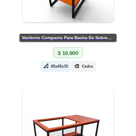
Vanitorio Compacto Para Bacha De Sobreponer
$
10.900
📐
🎨
85x45x35
Cedro