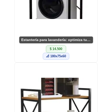
Estantería para lavandería: optimiza tu espacio
$ 14.500
📐 180x75x60