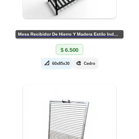
Mesa Recibidor De Hierro Y Madera Estilo Industrial
$
6.500
📐
🎨
60x85x30
Cedro