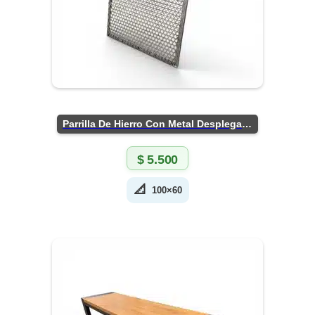
Parrilla De Hierro Con Metal Desplegado
$
5.500
📐
100×60