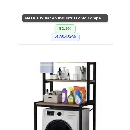
Mesa auxiliar en industrial chic compacta y útil
$ 5.900
📐 85x45x30