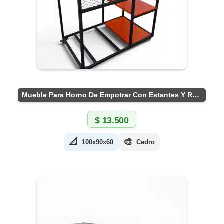
Mueble Para Horno De Empotrar Con Estantes Y Ruedas
$
13.500
📐
🎨
100x90x60
Cedro