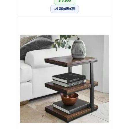
$ 8.900
📐 80x65x35