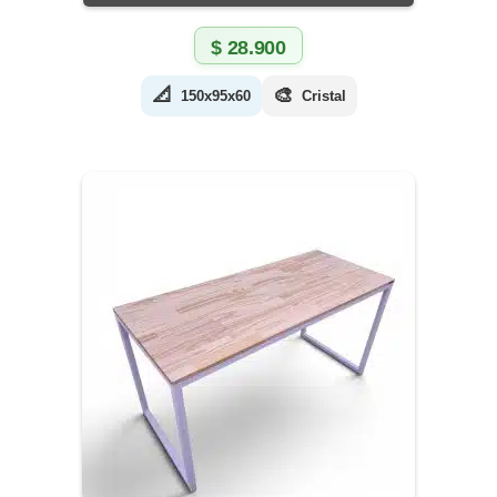
$
28.900
📐
🎨
150x95x60
Cristal