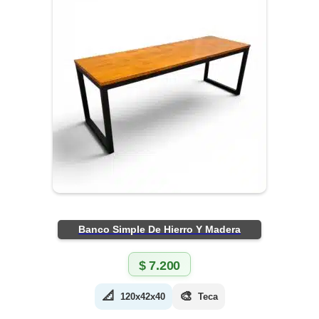
Banco Simple De Hierro Y Madera
$
7.200
📐
🎨
120x42x40
Teca