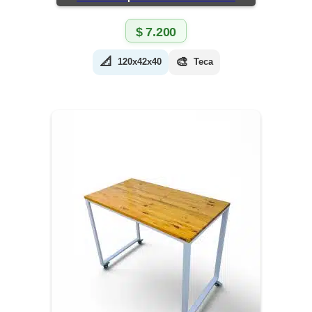
$
7.200
📐
🎨
120x42x40
Teca