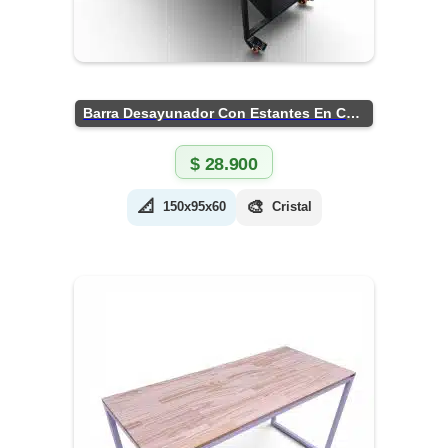
Barra Desayunador Con Estantes En Chapa
$
28.900
📐
🎨
150x95x60
Cristal