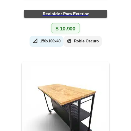
Recibidor Para Exterior
$
10.900
📐
🎨
150x100x40
Roble Oscuro