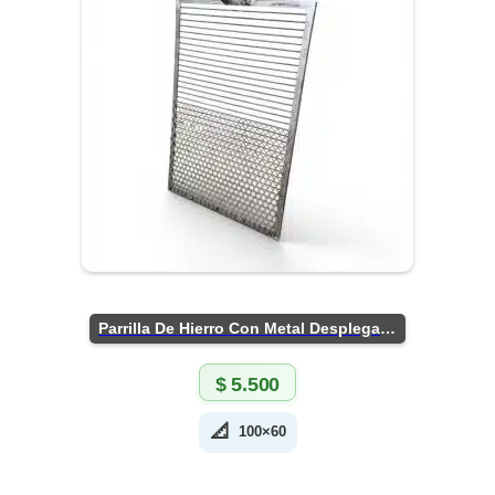
Parrilla De Hierro Con Metal Desplegado
$
5.500
📐
100×60