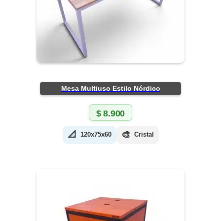
Mesa Multiuso Estilo Nórdico
$
8.900
📐
🎨
120x75x60
Cristal