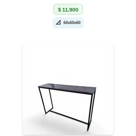
$
11.900
📐
60x60x60