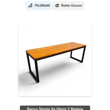
📐
🎨
75x180x60
Roble Oscuro
Banco Simple De Hierro Y Madera