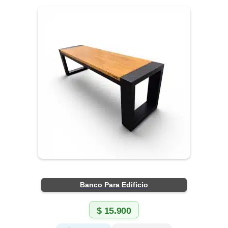
Banco Para Edificio
$
15.900