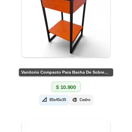
Vanitorio Compacto Para Bacha De Sobreponer
$
10.900
📐
🎨
85x45x35
Cedro