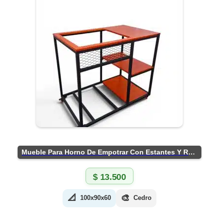
Mueble Para Horno De Empotrar Con Estantes Y Ruedas
$
13.500
📐
🎨
100x90x60
Cedro