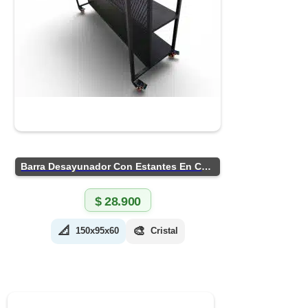
Barra Desayunador Con Estantes En Chapa
$
28.900
📐
🎨
150x95x60
Cristal