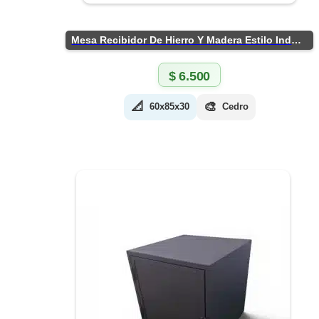
Mesa Recibidor De Hierro Y Madera Estilo Industrial
$
6.500
📐
🎨
60x85x30
Cedro