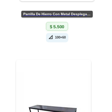
Parrilla De Hierro Con Metal Desplegado
$
5.500
📐
100×60