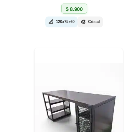
$
8.900
📐
🎨
120x75x60
Cristal