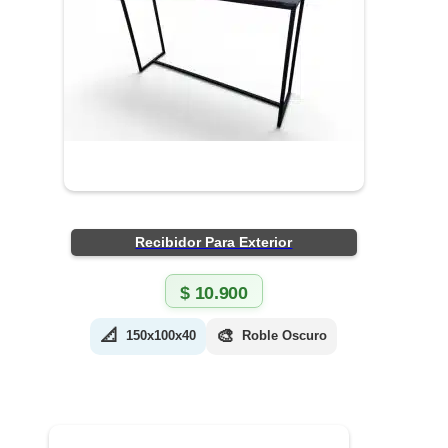
Recibidor Para Exterior
$
10.900
📐
🎨
150x100x40
Roble Oscuro