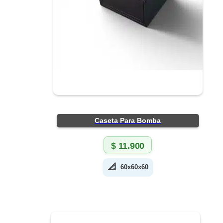
Caseta Para Bomba
$
11.900
📐
60x60x60