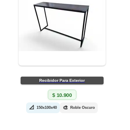
Recibidor Para Exterior
$
10.900
📐
🎨
150x100x40
Roble Oscuro