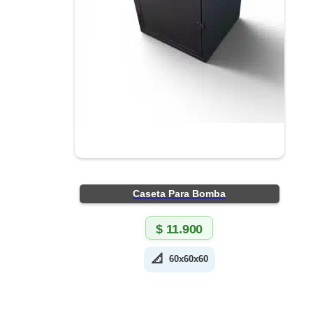
Caseta Para Bomba
$
11.900
📐
60x60x60