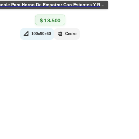
Mueble Para Horno De Empotrar Con Estantes Y Ruedas
$
13.500
📐
🎨
100x90x60
Cedro