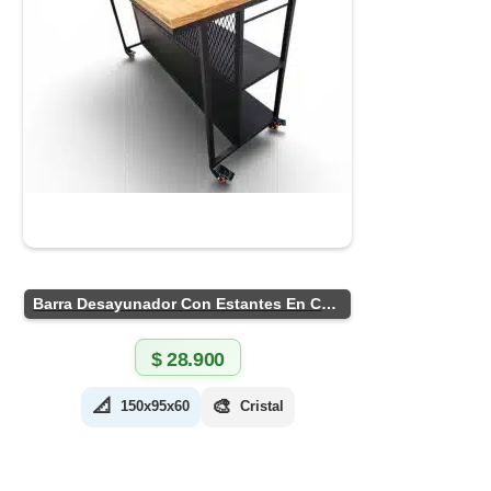
Barra Desayunador Con Estantes En Chapa
$
28.900
📐
🎨
150x95x60
Cristal