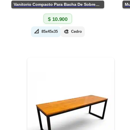
Vanitorio Compacto Para Bacha De Sobreponer
$
10.900
📐
🎨
85x45x35
Cedro