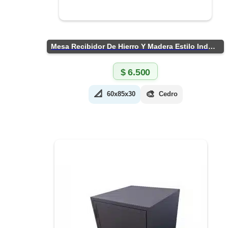
Mesa Recibidor De Hierro Y Madera Estilo Industrial
$
6.500
📐
🎨
60x85x30
Cedro