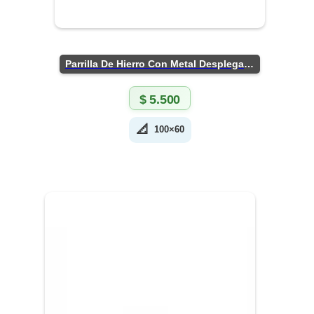
Parrilla De Hierro Con Metal Desplegado
$
5.500
📐
100×60