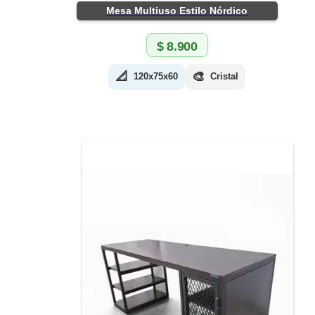
Mesa Multiuso Estilo Nórdico
$
8.900
📐
🎨
120x75x60
Cristal