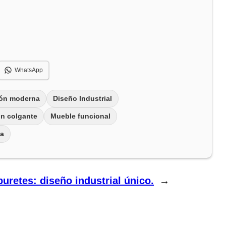
WhatsApp
ón moderna
Diseño Industrial
ón colgante
Mueble funcional
na
buretes: diseño industrial único.
→