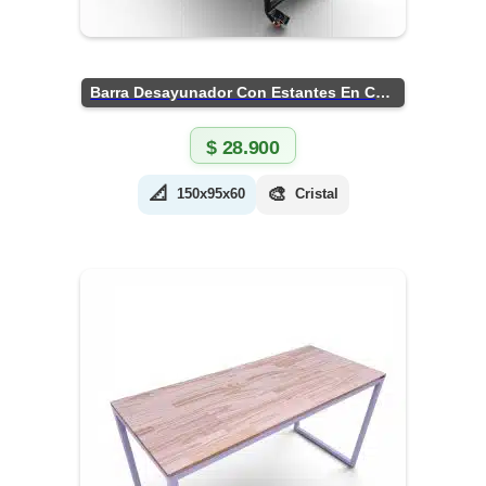
Barra Desayunador Con Estantes En Chapa
$
28.900
📐
🎨
150x95x60
Cristal