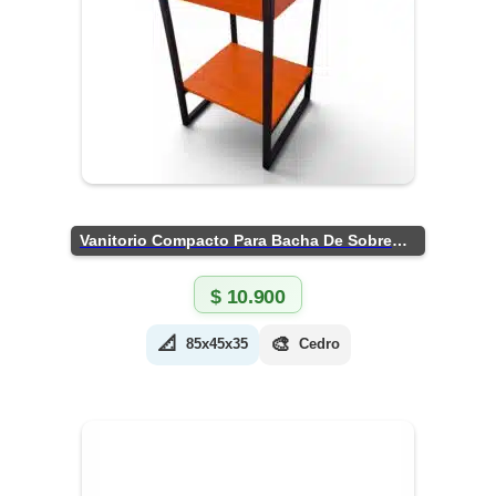
Vanitorio Compacto Para Bacha De Sobreponer
$
10.900
📐
🎨
85x45x35
Cedro