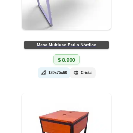
Mesa Multiuso Estilo Nórdico
$
8.900
📐
🎨
120x75x60
Cristal