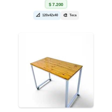
$
7.200
📐
🎨
120x42x40
Teca