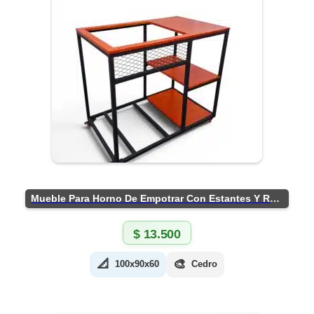
Mueble Para Horno De Empotrar Con Estantes Y Ruedas
$
13.500
📐
🎨
100x90x60
Cedro