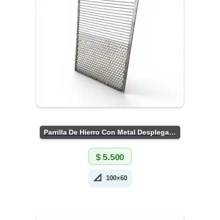
Parrilla De Hierro Con Metal Desplegado
$
5.500
📐
100×60