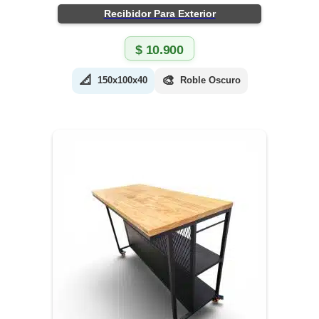
Recibidor Para Exterior
$
10.900
📐
🎨
150x100x40
Roble Oscuro