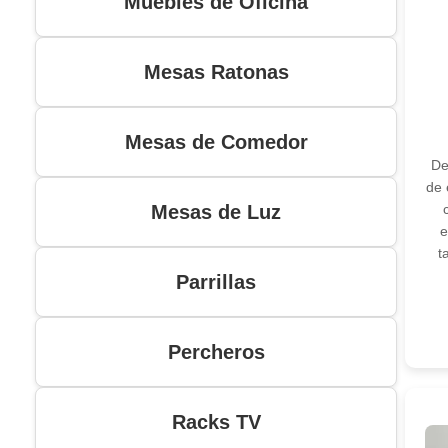
Muebles de Oficina
Mesas Ratonas
Mesas de Comedor
De
de 
Mesas de Luz
e
t
Parrillas
Percheros
Racks TV