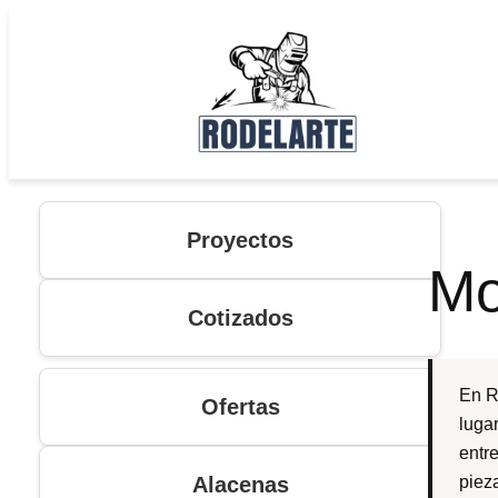
Saltar
al
contenido
Proyectos
Mo
Cotizados
En R
Ofertas
luga
entr
Alacenas
piez