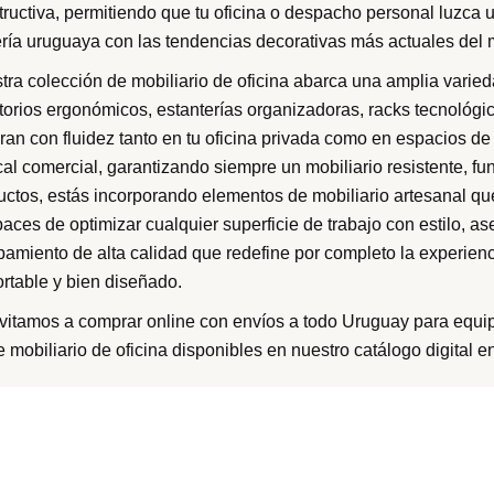
ructiva, permitiendo que tu oficina o despacho personal luzca un
ería uruguaya con las tendencias decorativas más actuales del
tra colección de mobiliario de oficina abarca una amplia varie
itorios ergonómicos, estanterías organizadoras, racks tecnológic
ran con fluidez tanto en tu oficina privada como en espacios de 
cal comercial, garantizando siempre un mobiliario resistente, fun
uctos, estás incorporando elementos de mobiliario artesanal q
paces de optimizar cualquier superficie de trabajo con estilo, a
pamiento de alta calidad que redefine por completo la experienci
ortable y bien diseñado.
nvitamos a comprar online con envíos a todo Uruguay para equipa
 mobiliario de oficina disponibles en nuestro catálogo digital e