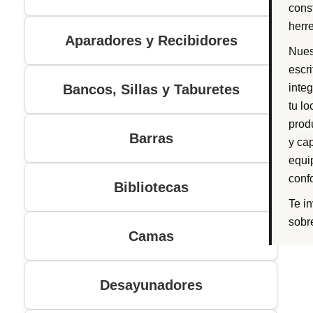
const
herr
Aparadores y Recibidores
Nues
escr
Bancos, Sillas y Taburetes
integ
tu lo
prod
Barras
y ca
equi
conf
Bibliotecas
Te i
sobre
Camas
Desayunadores