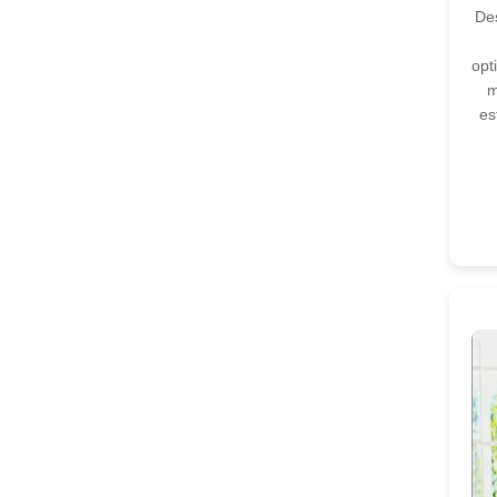
Des
opt
m
es