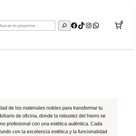
0
Facebook
TikTok
Instagram
WhatsApp
Buscar
dad de los materiales nobles para transformar tu
liario de oficina, donde la robustez del hierro se
rno profesional con una estética auténtica. Cada
fundo con la excelencia estética y la funcionalidad