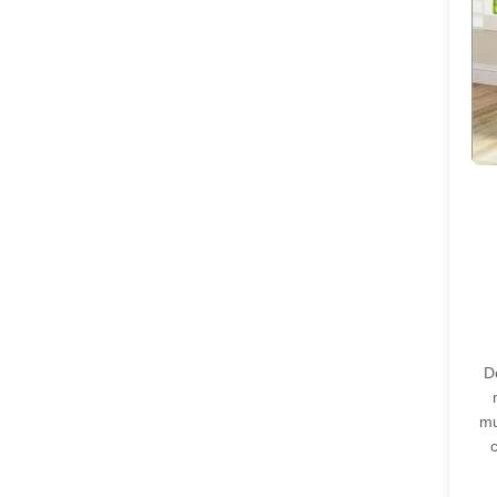
D
mu
c