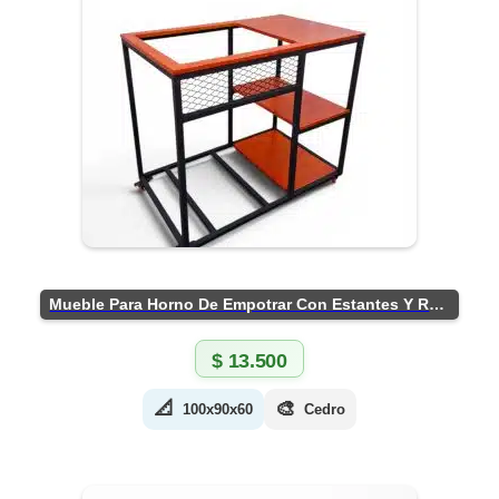
Mueble Para Horno De Empotrar Con Estantes Y Ruedas
$
13.500
📐
🎨
100x90x60
Cedro