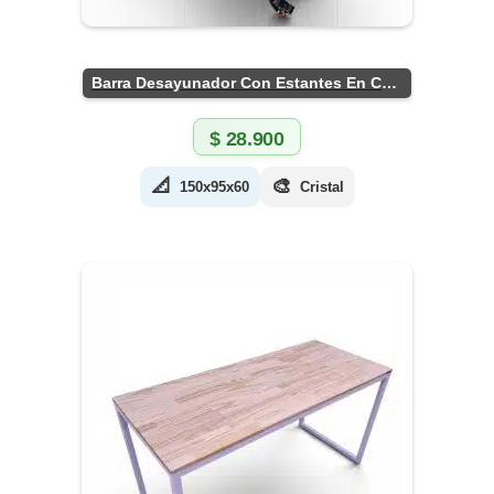
Barra Desayunador Con Estantes En Chapa
$
28.900
📐
🎨
150x95x60
Cristal