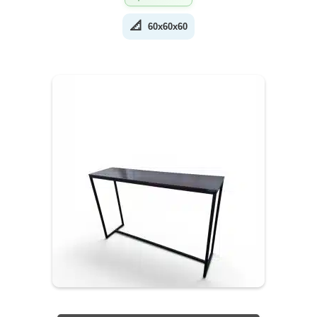
📐
60x60x60