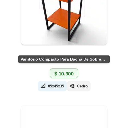
Vanitorio Compacto Para Bacha De Sobreponer
$
10.900
📐
🎨
85x45x35
Cedro