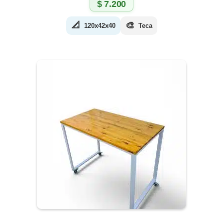
$
7.200
📐
🎨
120x42x40
Teca