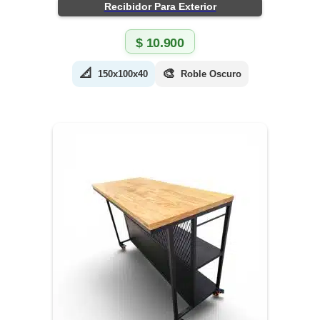
Recibidor Para Exterior
$
10.900
📐
🎨
150x100x40
Roble Oscuro