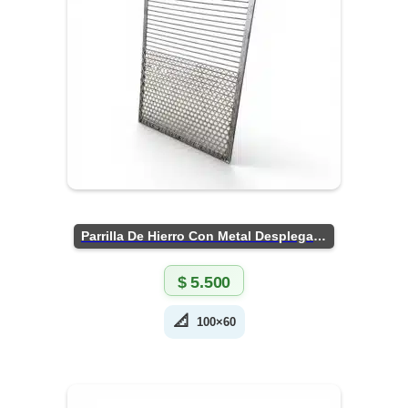
Parrilla De Hierro Con Metal Desplegado
$
5.500
📐
100×60