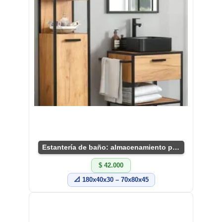
Estantería de baño: almacenamiento práctico y chic
$ 42.000
📐 180x40x30 – 70x80x45