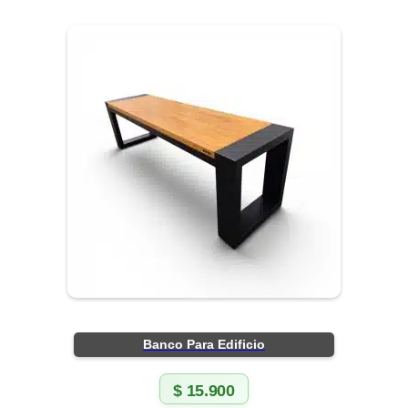
Banco Para Edificio
$
15.900