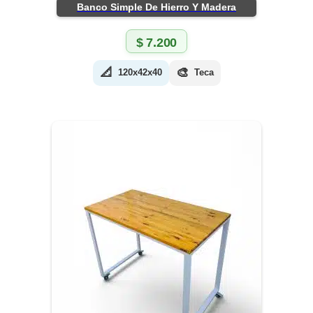
Banco Simple De Hierro Y Madera
$
7.200
📐
🎨
120x42x40
Teca