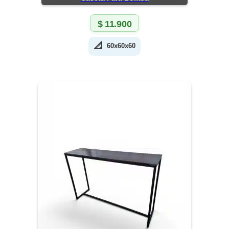
$
11.900
📐
60x60x60