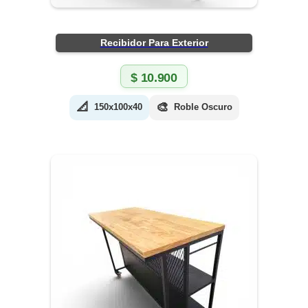
Recibidor Para Exterior
$
10.900
📐
🎨
150x100x40
Roble Oscuro