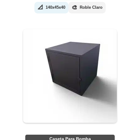
📐
🎨
140x45x40
Roble Claro
Caseta Para Bomba