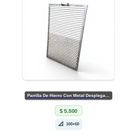
Parrilla De Hierro Con Metal Desplegado
$
5.500
📐
100×60