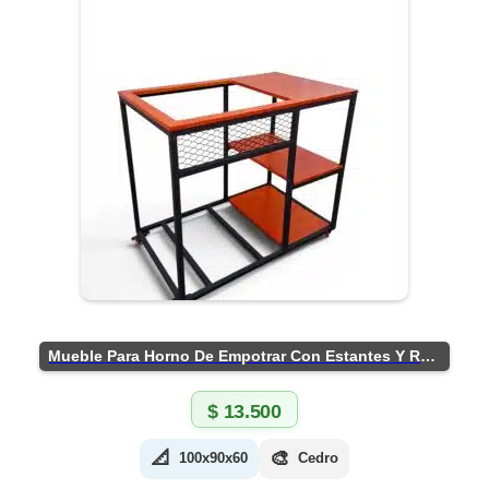
Mueble Para Horno De Empotrar Con Estantes Y Ruedas
$
13.500
📐
🎨
100x90x60
Cedro