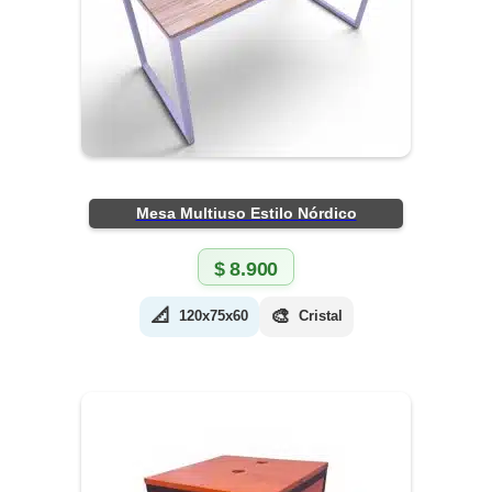
Mesa Multiuso Estilo Nórdico
$
8.900
📐
🎨
120x75x60
Cristal