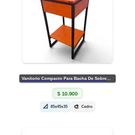
Vanitorio Compacto Para Bacha De Sobreponer
$
10.900
📐
🎨
85x45x35
Cedro