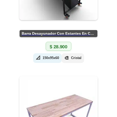
Barra Desayunador Con Estantes En Chapa
$
28.900
📐
🎨
150x95x60
Cristal