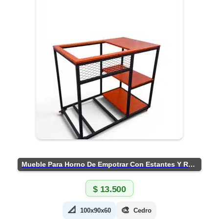
Mueble Para Horno De Empotrar Con Estantes Y Ruedas
$
13.500
📐
🎨
100x90x60
Cedro