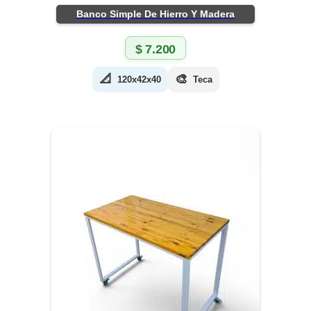
Banco Simple De Hierro Y Madera
$
7.200
📐
🎨
120x42x40
Teca