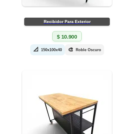
Recibidor Para Exterior
$
10.900
📐
🎨
150x100x40
Roble Oscuro