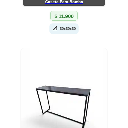
Caseta Para Bomba
$
11.900
📐
60x60x60