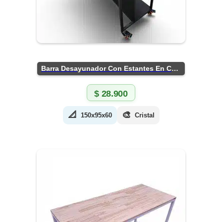
Barra Desayunador Con Estantes En Chapa
$
28.900
📐
🎨
150x95x60
Cristal