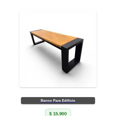
Banco Para Edificio
$
15.900