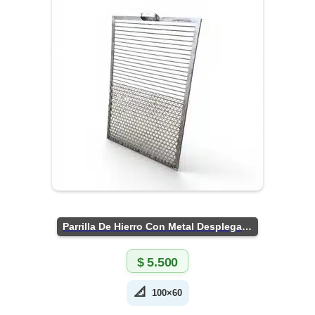
Parrilla De Hierro Con Metal Desplegado
$
5.500
📐
100×60