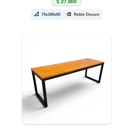
$
27.900
📐
🎨
75x180x60
Roble Oscuro