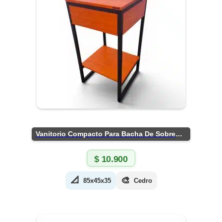
Vanitorio Compacto Para Bacha De Sobreponer
$
10.900
📐
🎨
85x45x35
Cedro