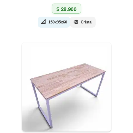
$
28.900
📐
🎨
150x95x60
Cristal