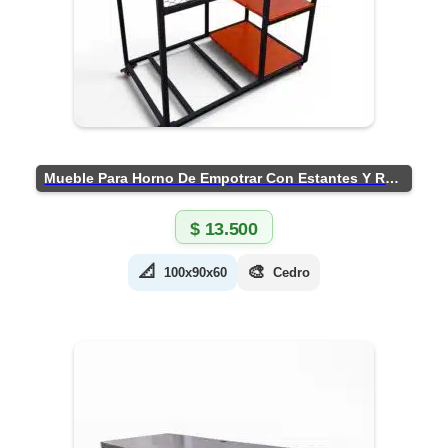
Mueble Para Horno De Empotrar Con Estantes Y Ruedas
$
13.500
📐
🎨
100x90x60
Cedro