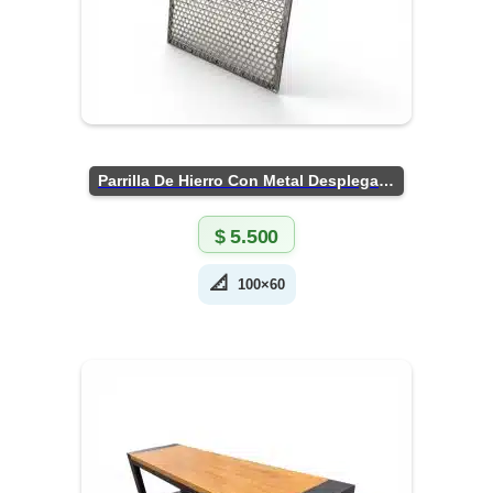
Parrilla De Hierro Con Metal Desplegado
$
5.500
📐
100×60