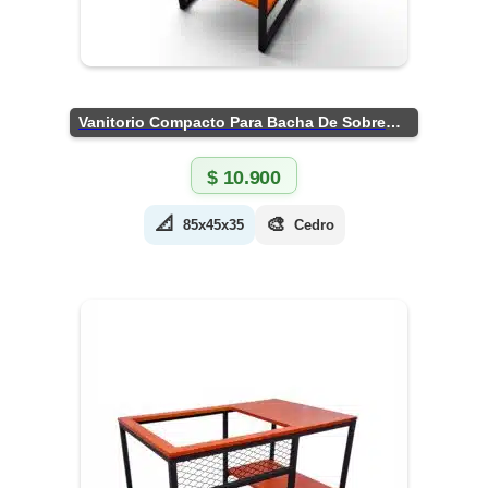
Vanitorio Compacto Para Bacha De Sobreponer
$
10.900
📐
🎨
85x45x35
Cedro