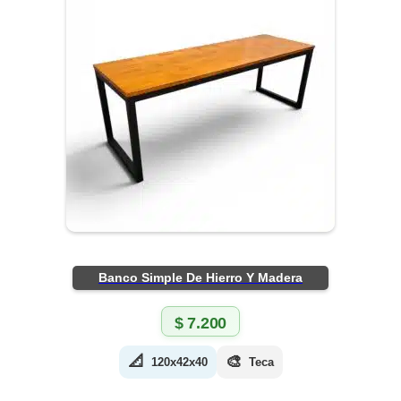
Banco Simple De Hierro Y Madera
$
7.200
📐
🎨
120x42x40
Teca