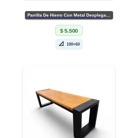
Parrilla De Hierro Con Metal Desplegado
$
5.500
📐
100×60