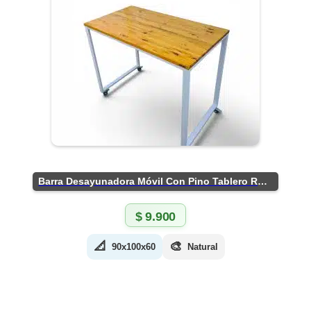
Barra Desayunadora Móvil Con Pino Tablero Rústico
$
9.900
📐
🎨
90x100x60
Natural