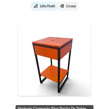
📐
🎨
120x75x60
Cristal
Vanitorio Compacto Para Bacha De Sobreponer