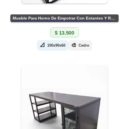
Mueble Para Horno De Empotrar Con Estantes Y Ruedas
$
13.500
📐
🎨
100x90x60
Cedro