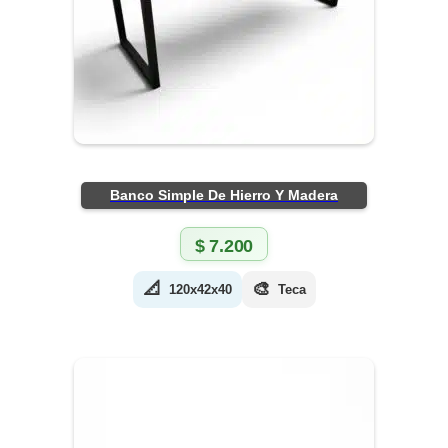
Banco Simple De Hierro Y Madera
$
7.200
📐
🎨
120x42x40
Teca