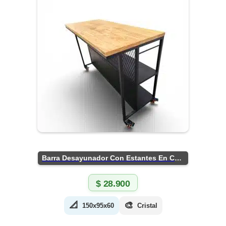
Barra Desayunador Con Estantes En Chapa
$
28.900
📐
🎨
150x95x60
Cristal