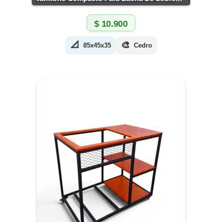
$
10.900
📐
🎨
85x45x35
Cedro