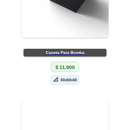
Caseta Para Bomba
$
11.900
📐
60x60x60