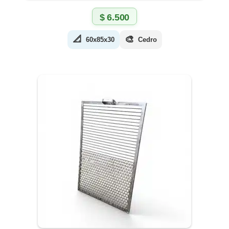
$
6.500
📐
🎨
60x85x30
Cedro