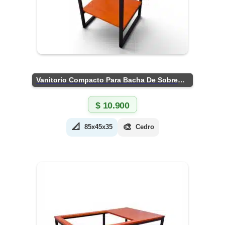
Vanitorio Compacto Para Bacha De Sobreponer
$
10.900
📐
🎨
85x45x35
Cedro