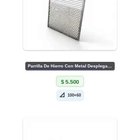
Parrilla De Hierro Con Metal Desplegado
$
5.500
📐
100×60