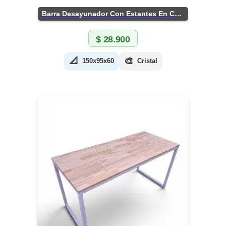
Barra Desayunador Con Estantes En Chapa
$
28.900
📐
🎨
150x95x60
Cristal