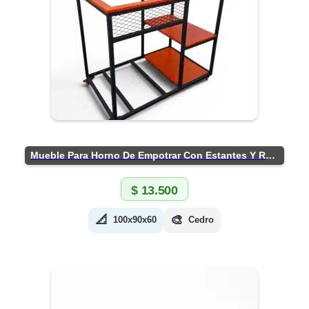
Mueble Para Horno De Empotrar Con Estantes Y Ruedas
$
13.500
📐
🎨
100x90x60
Cedro