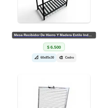
Mesa Recibidor De Hierro Y Madera Estilo Industrial
$
6.500
📐
🎨
60x85x30
Cedro