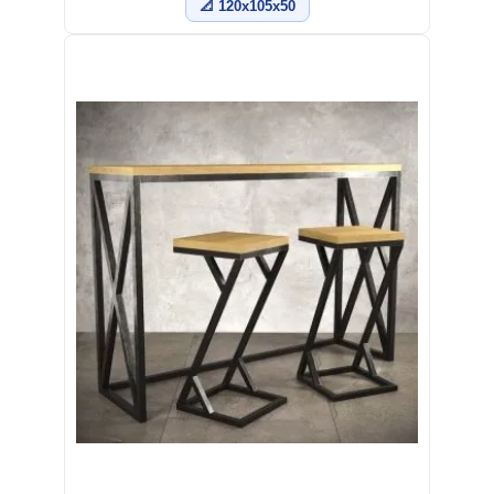
📐 120x105x50