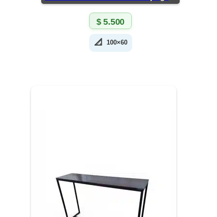
$
5.500
📐
100×60