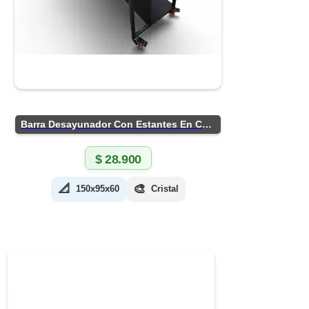
Barra Desayunador Con Estantes En Chapa
$
28.900
📐
🎨
150x95x60
Cristal