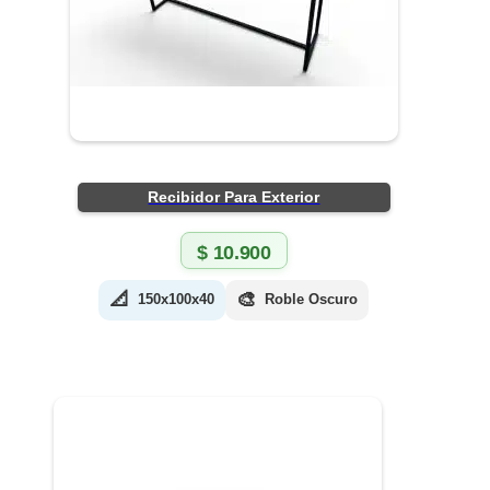
Recibidor Para Exterior
$
10.900
📐
🎨
150x100x40
Roble Oscuro