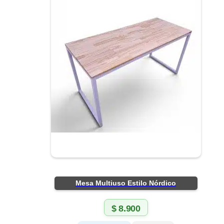
Mesa Multiuso Estilo Nórdico
$
8.900