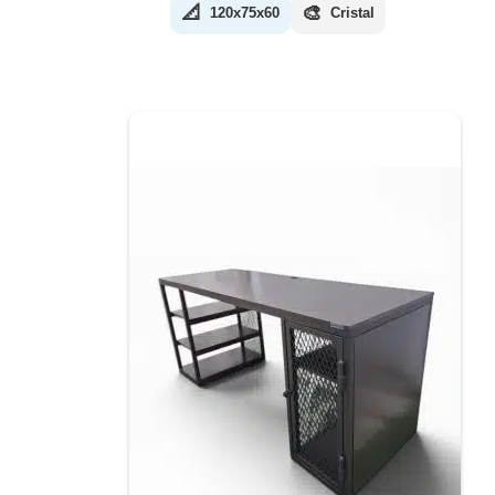
📐
🎨
120x75x60
Cristal