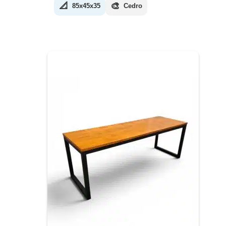
📐
🎨
85x45x35
Cedro