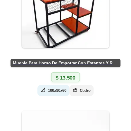
Mueble Para Horno De Empotrar Con Estantes Y Ruedas
$
13.500
📐
🎨
100x90x60
Cedro