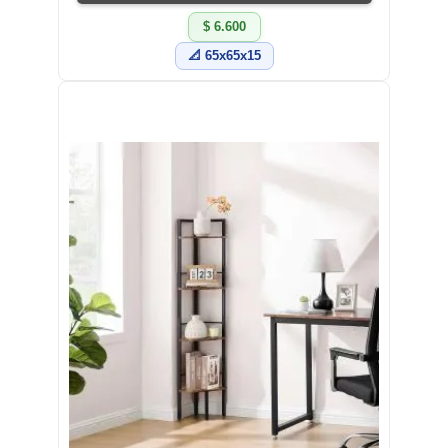
$ 6.600
📐 65x65x15