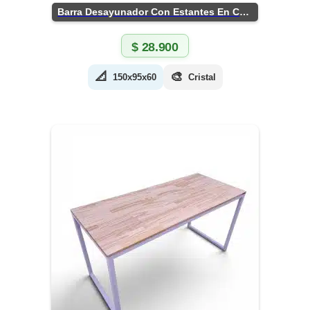
Barra Desayunador Con Estantes En Chapa
$
28.900
📐
🎨
150x95x60
Cristal