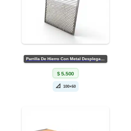
Parrilla De Hierro Con Metal Desplegado
$
5.500
📐
100×60