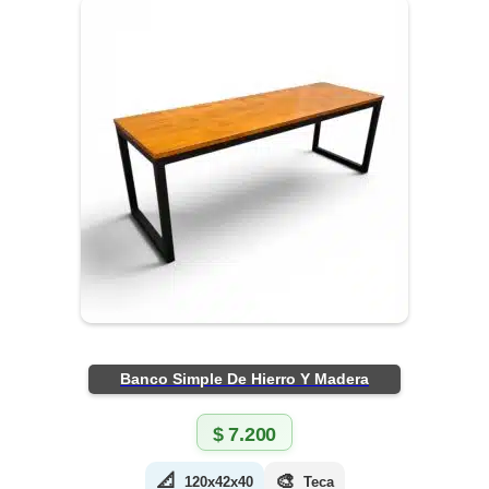
Banco Simple De Hierro Y Madera
$
7.200
📐
🎨
120x42x40
Teca