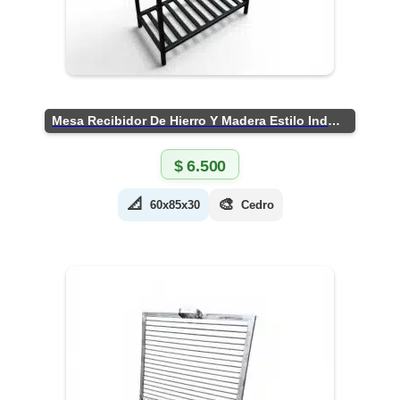
Mesa Recibidor De Hierro Y Madera Estilo Industrial
$
6.500
📐
🎨
60x85x30
Cedro