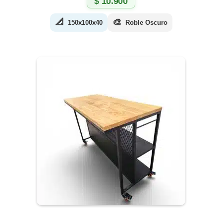
$
10.900
📐
🎨
150x100x40
Roble Oscuro