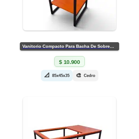
Vanitorio Compacto Para Bacha De Sobreponer
$
10.900
📐
🎨
85x45x35
Cedro