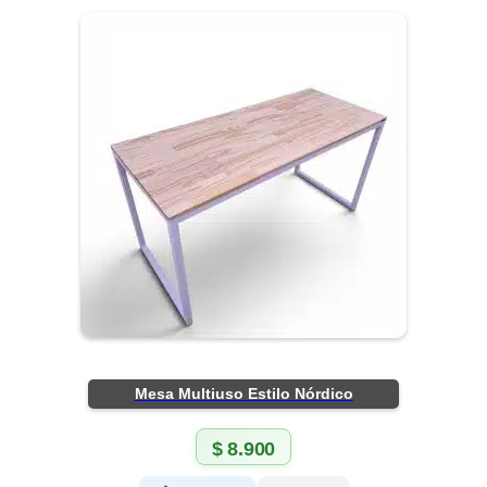
Mesa Multiuso Estilo Nórdico
$
8.900