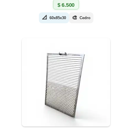
$
6.500
📐
🎨
60x85x30
Cedro