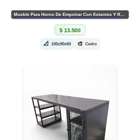
Mueble Para Horno De Empotrar Con Estantes Y Ruedas
$
13.500
📐
🎨
100x90x60
Cedro