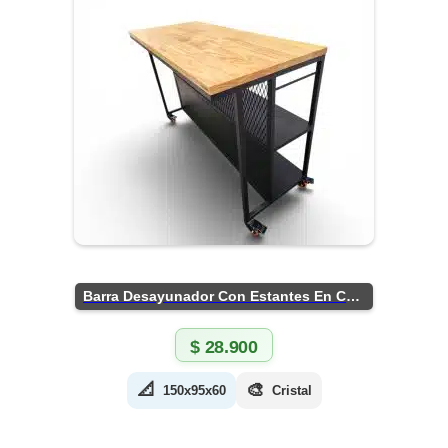
Barra Desayunador Con Estantes En Chapa
$
28.900
📐
🎨
150x95x60
Cristal