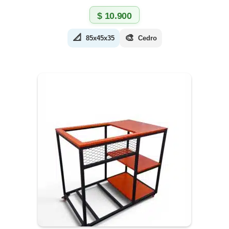
$
10.900
📐
🎨
85x45x35
Cedro