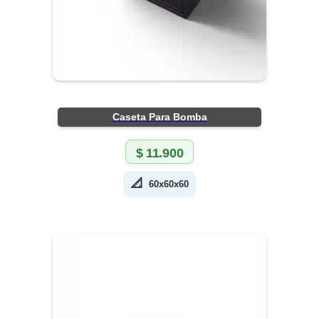
Caseta Para Bomba
$
11.900
📐
60x60x60