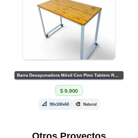
Barra Desayunadora Móvil Con Pino Tablero Rústico
$
9.900
📐
🎨
90x100x60
Natural
Otros Proyectos