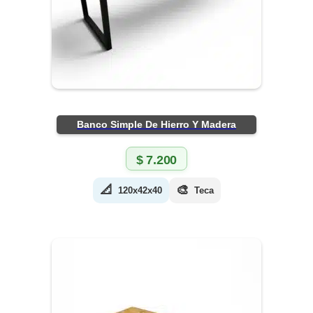
Banco Simple De Hierro Y Madera
$
7.200
📐
🎨
120x42x40
Teca