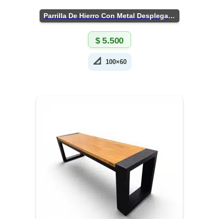
Parrilla De Hierro Con Metal Desplegado
$
5.500
📐
100×60