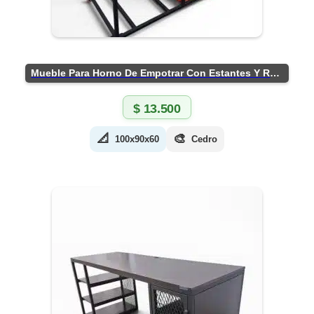
Mueble Para Horno De Empotrar Con Estantes Y Ruedas
$
13.500
📐
🎨
100x90x60
Cedro