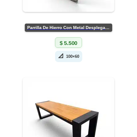
Parrilla De Hierro Con Metal Desplegado
$
5.500
📐
100×60