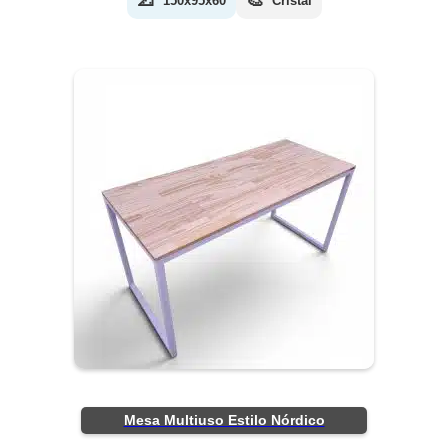
📐
🎨
150x95x60
Cristal
Mesa Multiuso Estilo Nórdico