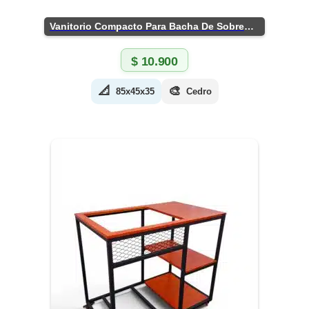
Vanitorio Compacto Para Bacha De Sobreponer
$
10.900
📐
🎨
85x45x35
Cedro