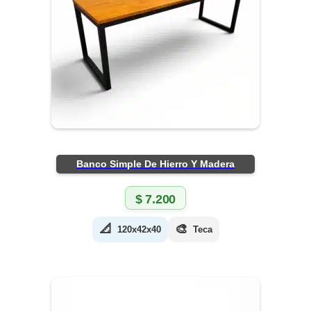
Banco Simple De Hierro Y Madera
$
7.200
📐
🎨
120x42x40
Teca