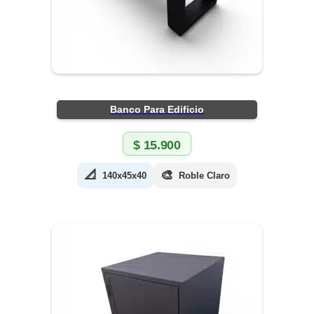
Banco Para Edificio
$
15.900
📐
🎨
140x45x40
Roble Claro