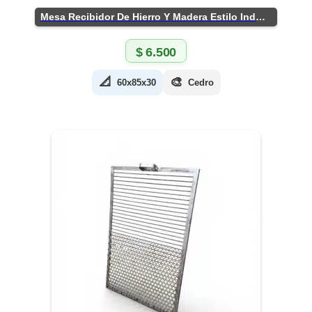
Mesa Recibidor De Hierro Y Madera Estilo Industrial
$
6.500
📐
🎨
60x85x30
Cedro