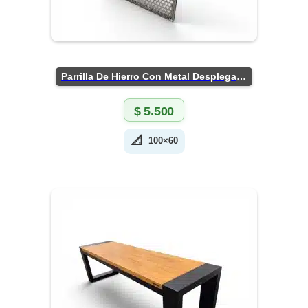
Parrilla De Hierro Con Metal Desplegado
$
5.500
📐
100×60