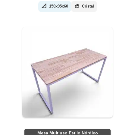
📐
🎨
150x95x60
Cristal
Mesa Multiuso Estilo Nórdico