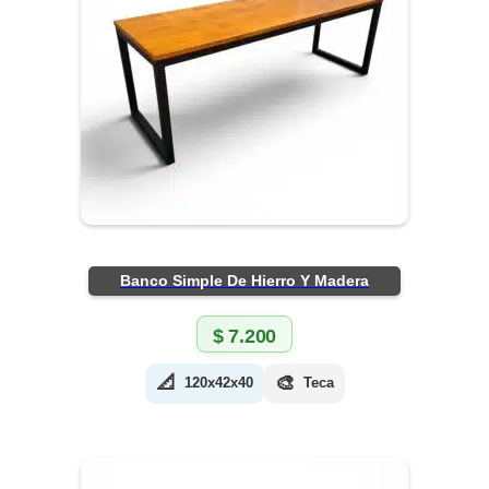
Banco Simple De Hierro Y Madera
$
7.200
📐
🎨
120x42x40
Teca