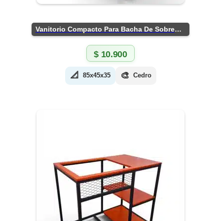
Vanitorio Compacto Para Bacha De Sobreponer
$
10.900
📐
🎨
85x45x35
Cedro