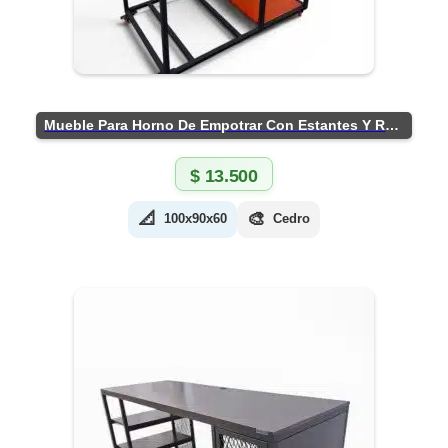
Mueble Para Horno De Empotrar Con Estantes Y Ruedas
$
13.500
📐
🎨
100x90x60
Cedro