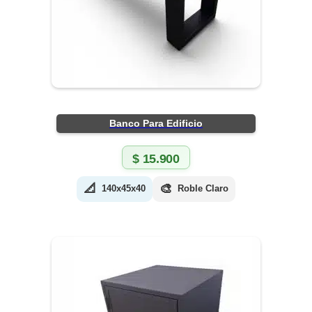
Banco Para Edificio
$
15.900
📐
🎨
140x45x40
Roble Claro