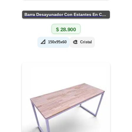
Barra Desayunador Con Estantes En Chapa
$
28.900
📐
🎨
150x95x60
Cristal