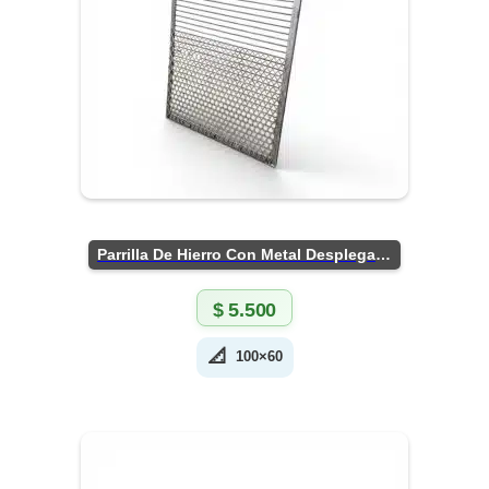
Parrilla De Hierro Con Metal Desplegado
$
5.500
📐
100×60