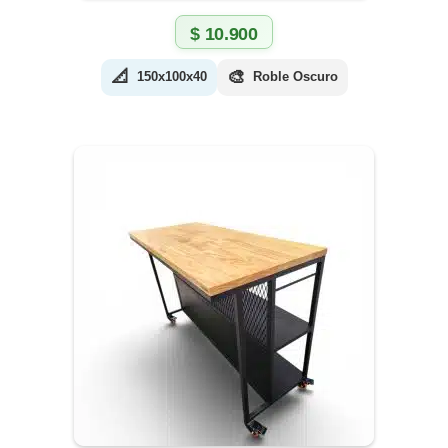
$
10.900
📐
🎨
150x100x40
Roble Oscuro