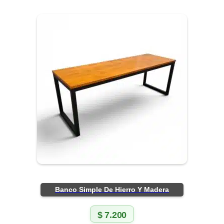
Banco Simple De Hierro Y Madera
$
7.200