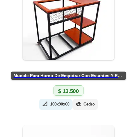
Mueble Para Horno De Empotrar Con Estantes Y Ruedas
$
13.500
📐
🎨
100x90x60
Cedro