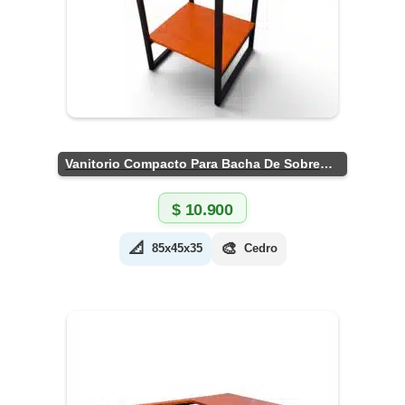
Vanitorio Compacto Para Bacha De Sobreponer
$
10.900
📐
🎨
85x45x35
Cedro