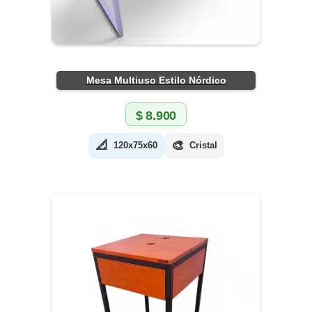
Mesa Multiuso Estilo Nórdico
$
8.900
📐
🎨
120x75x60
Cristal