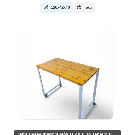
📐
🎨
120x42x40
Teca
Barra Desayunadora Móvil Con Pino Tablero Rústico