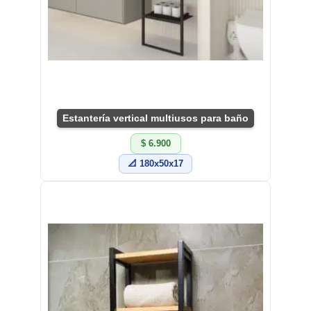
Estantería vertical multiusos para baño
$ 6.900
📐 180x50x17