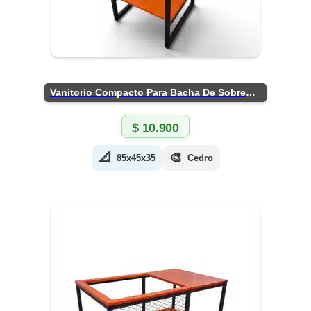
Vanitorio Compacto Para Bacha De Sobreponer
$
10.900
📐
🎨
85x45x35
Cedro