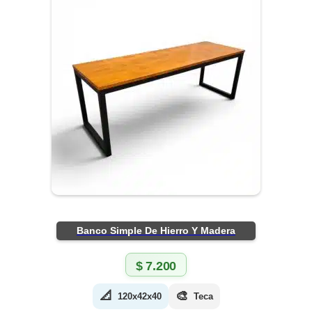
Banco Simple De Hierro Y Madera
$
7.200
📐
🎨
120x42x40
Teca