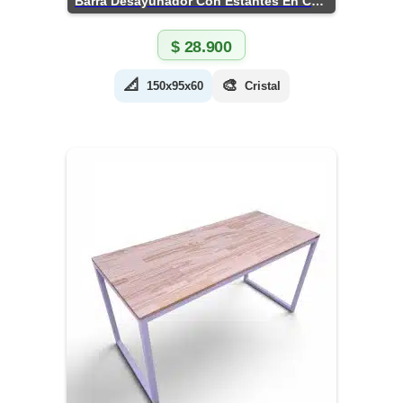
Barra Desayunador Con Estantes En Chapa
$
28.900
📐
🎨
150x95x60
Cristal