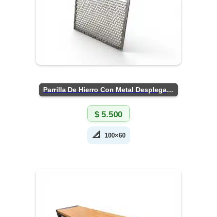
Parrilla De Hierro Con Metal Desplegado
$
5.500
📐
100×60