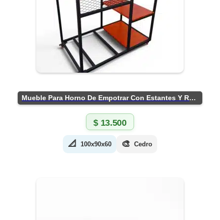
Mueble Para Horno De Empotrar Con Estantes Y Ruedas
$
13.500
📐
🎨
100x90x60
Cedro