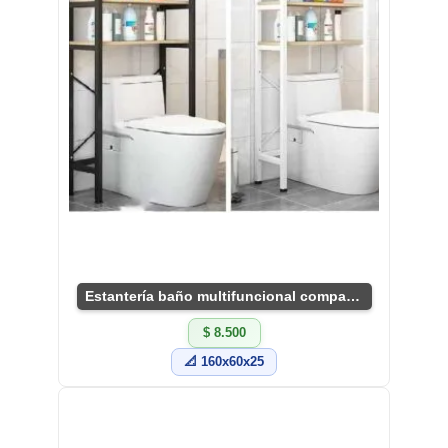
Estantería baño multifuncional compacta y práctica
$ 8.500
📐 160x60x25