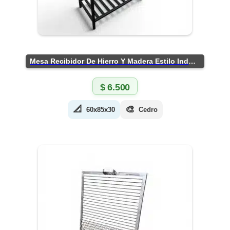
Mesa Recibidor De Hierro Y Madera Estilo Industrial
$
6.500
📐
🎨
60x85x30
Cedro